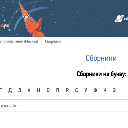
in
 приключений (Москва)
>
Сборники
Сборники
Сборники на букву:
Г
Д
З
К
Н
О
П
Р
С
У
Ф
Ч
Э