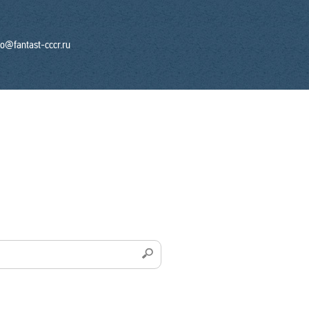
fo@fantast-cccr.ru