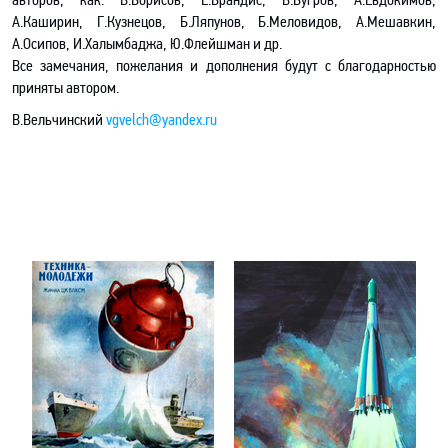
А.Каширин, Г.Кузнецов, Б.Ляпунов, Б.Меловидов, А.Мешавкин,
А.Осипов, И.Халымбаджа, Ю.Флейшман и др.
Все замечания, пожелания и дополнения будут с благодарностью
приняты автором.
В.Вельчинский
vgvelch@yandex.ru