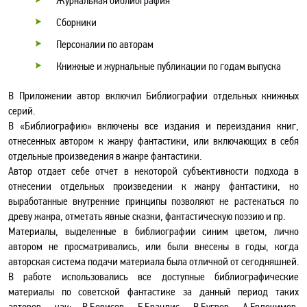
Журнальная библиография
Сборники
Персоналии по авторам
Книжные и журнальные публикации по годам выпуска
В Приложении автор включил Библиографии отдельных книжных
серий.
В «Библиографию» включены все издания и переиздания книг,
отнесенных автором к жанру фантастики, или включающих в себя
отдельные произведения в жанре фантастики.
Автор отдает себе отчет в некоторой субъективности подхода в
отнесении отдельных произведении к жанру фантастики, но
выработанные внутренние принципы позволяют не растекаться по
древу жанра, отметать явные сказки, фантастическую поэзию и пр.
Материалы, выделенные в библиографии синим цветом, лично
автором не просматривались, или были внесены в годы, когда
авторская система подачи материала была отличной от сегодняшней.
В работе использовались все доступные библиографические
материалы по советской фантастике за данный период таких
авторов, как: В.Борисов, Е.Брандис, В.Бугров, А.Евдокимов,