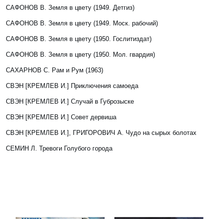
САФОНОВ В.
Земля в цвету (1949. Детгиз)
САФОНОВ В.
Земля в цвету (1949. Моск. рабочий)
САФОНОВ В.
Земля в цвету (1950. Гослитиздат)
САФОНОВ В.
Земля в цвету (1950. Мол. гвардия)
САХАРНОВ С. Рам и Рум (1963)
СВЭН
[КРЕМЛЕВ И.]
Пpиключения
самоеда
СВЭН [КРЕМЛЕВ И.] Случай в Губрозыске
СВЭН
[КРЕМЛЕВ И.]
С
овет дервиша
СВЭН
[КРЕМЛЕВ И.]
,
ГРИГОРОВИЧ А
. Чудо на сырых болотах
СЕМИН Л. Тревоги Голубого города