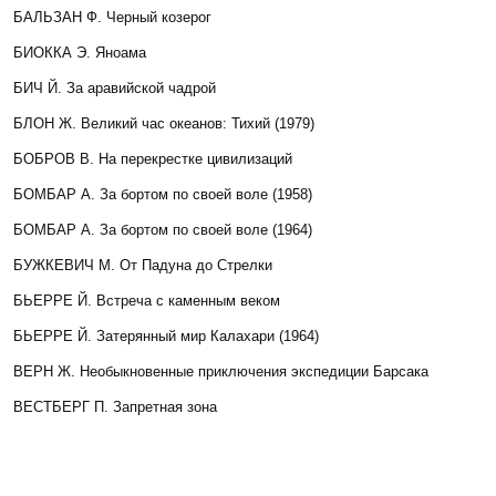
БАЛЬЗАН Ф. Черный козерог
БИОККА Э
. Яноама
БИЧ Й
. За аравийской чадрой
БЛОН Ж
. Великий час океанов: Тихий
(1979)
БОБРОВ В.
На перекрестке цивилизаций
БОМБАР А.
За бортом по своей воле
(1958)
БОМБАР А.
За бортом по своей воле
(1964)
БУЖКЕВИЧ М
. От Падуна до Стрелки
БЬЕРРЕ Й.
Встреча с каменным веком
БЬЕРРЕ Й.
Затерянный мир Калахари
(1964)
ВЕРН Ж. Необыкновенные приключения экспедиции Барсака
ВЕСТБЕРГ П.
Запретная зона