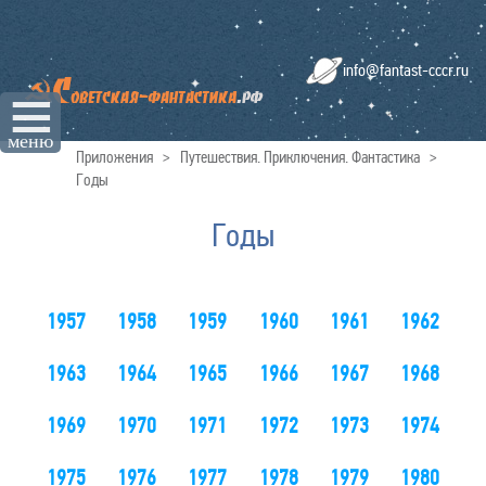
info@fantast-cccr.ru
☰
меню
Приложения
>
Путешествия. Приключения. Фантастика
>
Годы
Годы
1957
1958
1959
1960
1961
1962
1963
1964
1965
1966
1967
1968
1969
1970
1971
1972
1973
1974
1975
1976
1977
1978
1979
1980