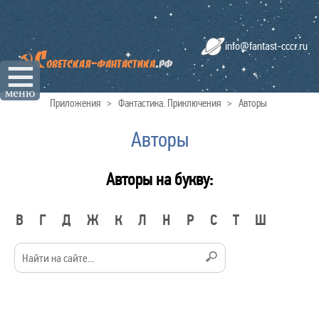
info@fantast-cccr.ru
☰
меню
Приложения
>
Фантастика. Приключения
>
Авторы
Авторы
Авторы на букву:
В
Г
Д
Ж
К
Л
Н
Р
С
Т
Ш