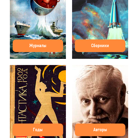
Журналы
Сборники
Годы
Авторы