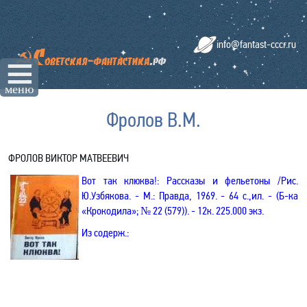
info@fantast-cccr.ru
☰
меню
Фролов В.М.
ФРОЛОВ ВИКТОР МАТВЕЕВИЧ
Вот так клюква!
: Рассказы и фельетоны
/Рис.
Ю.Узбякова. - М.: Правда, 1969. - 64 с.,ил. - (Б-ка
«Крокодила»; № 22
(579)
). - 12к. 225.000 экз.
Из содерж.
: