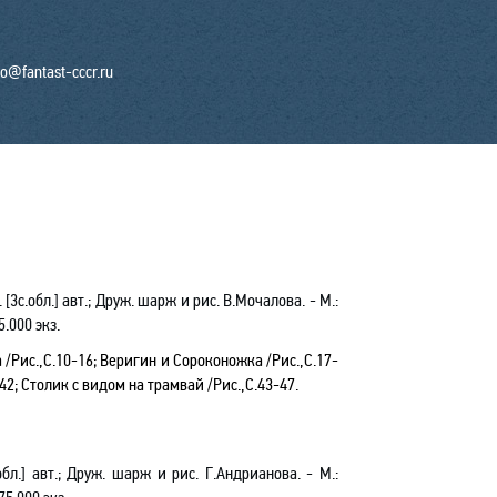
fo@fantast-cccr.ru
 [3с.обл.] авт.; Друж. шарж и рис. В.Мочалова. - М.:
75.000 экз.
 /Рис.,С.10-16; Веригин и Сороконожка /Рис.,С.17-
42; Столик с видом на трамвай /Рис.,С.43-47.
обл.] авт.; Друж. шарж и рис. Г.Андрианова. - М.: