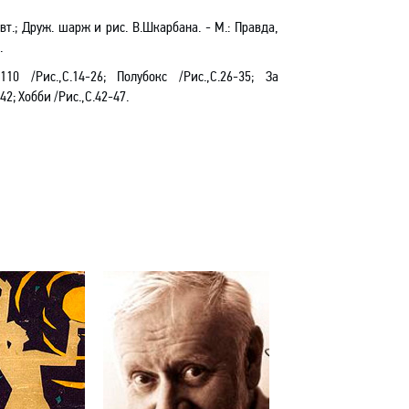
вт.;
Друж. шарж и рис. В.Шкарбана. - М.: Правда,
.
10 /Рис.,С.14-26; Полубокс /Рис.,С.26-35; За
2; Хобби /Рис.,С.42-47.