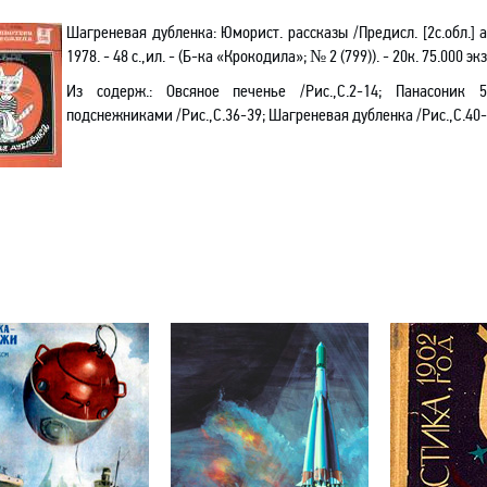
Шагреневая дубленка
:
Юморист. рассказы /Предисл. [2с.обл.] а
1978. - 48 с.,ил. - (Б-ка «Крокодила»; № 2
(799)
). - 20к. 75.000 экз
Из содерж.: Овсяное печенье /Рис.,С.2-14;
Панасоник
51
подснежниками /Рис.,С.36-39; Шагреневая дубленка /Рис.,С.40-4