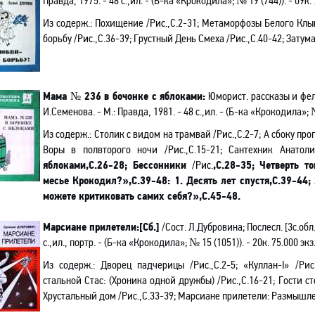
Правда, 1975. - 48 с.,ил. - (Б-ка «Крокодила»; № 19
(744)
). - 09к.
Из содерж.:
Похищение
/Рис.
,С.2-31; Метаморфозы Белого Клы
борьбу
/Рис.
,С.36-39; Грустный День Смеха
/Рис.
,С.40-42; Зату
Мама № 236 в бочонке с яблоками:
Юморист. рассказы и фель
И.Семенова. - М.: Правда, 1981. - 48 с.,ил. - (Б-ка «Крокодила»; №
Из содерж.:
Столик с видом на трамвай
/Рис.
,С.2-7; А сбоку пр
Воры в полвторого ночи
/Рис.
,С.15-21; Сантехник Анато
яблоками,С.26-28;
Бессонники
/Рис.
,С.28-35; Четверть 
месье Крокодил?»,С.39-48: 1. Десять лет спустя,С.39-44; 
можете критиковать самих себя?»,С.45-48
.
Марсиане прилетели:[Сб.]
/
Сост. Л.Дубровина; Послесл. [3с.обл
с.,ил.
, портр.
- (Б-ка «Крокодила»; № 15 (1051)). - 20к. 75.000 экз
Из содерж.: Дворец падчерицы
/Рис.
,С.2-5;
«
Куллан
-
I
»
/Рис
стальной Стас:
(
Хроника одной дружбы
)
/Рис.
,С.16-21; Гости с
Хрустальный дом
/Рис.
,С.33-39; Марсиане прилетели
: Размышле