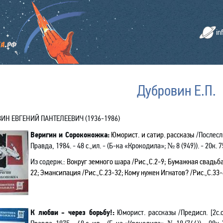
in
Дубровин Е.П.
ИН ЕВГЕНИЙ ПАНТЕЛЕЕВИЧ (1936-1986
)
Веригин и Сороконожка:
Юморист. и сатир. рассказы
/Послесл.
Правда, 1984. - 48 с.,ил. - (Б-ка «Крокодила»; № 8
(949)
). - 20к. 
Из содерж.:
Вокруг земного шара /Рис.,С.2-9; Бумажная свадьба
22; Эмансипация /Рис.,С.23-32; Кому нужен Игнатов? /Рис.,С.33-
К любви - через борьбу!:
Юморист. рассказы
/Предисл. [2с.