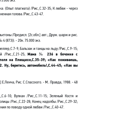
 75.000 экз.
ка: (Опыт плагиата)
/Рис.
,С.32-35; К любви - через
маненная голова
/Рис.
,С.43-47.
етоны /Предисл. [2с.обл.] авт.; Друж. шарж и рис.
 4 (873)). - 20к. 75.000 экз
.
опеллер,С.7-9; Бальзак и танцы на льду
/Рис.
,С.9-15;
лий
/Рис.
,С.21-25;
Мама № 236 в бочонке с
тополя на Плющихе,С.35-39; «Как поживаешь,
2. Ну, берегись, автомобиль!,С.44-45; «Как вы
.] Е.Ленча;
Рис. С.Спасского. - М.: Правда, 1988. - 48
.
.
,С.6-10; Вулкан
/Рис.
,С.11-15; Зеленый Костя и
толицы
/Рис.
,С.22-28; Конец надолбы
/Рис.
,С.29-32;
ния по поводу одной любви
/Рис.
,С.40-47.