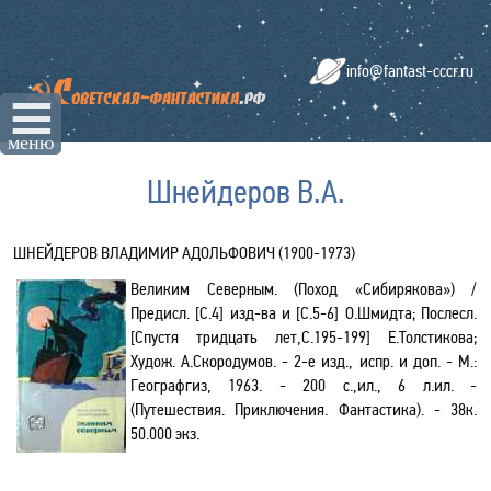
info@fantast-cccr.ru
☰
меню
Шнейдеров В.А.
ШНЕЙДЕРОВ ВЛАДИМИР АДОЛЬФОВИЧ (1900-1973)
Великим Северным. (Поход «
Сибирякова
») /
Предисл. [С.4] изд-ва и [С.5-6] О.Шмидта;
Послесл.
[
Спустя тридцать лет,С.195-199
]
Е.Толстикова;
Худож. А.Скородумов. - 2-е изд., испр. и доп.
- М.:
Географгиз, 1963. - 200 с.,ил.,
6 л
.ил. -
(Путешествия. Приключения. Фантастика). - 38к.
50.000 экз.