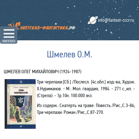
info@fantast-cccr.ru
☰
меню
Шмелев О.М.
ШМЕЛЕВ ОЛЕГ МИХАЙЛОВИЧ (1924-1987)
Три черепахи:[Сб.] /
Послесл. [4с.обл.] изд-ва;
Худож.
Х.Нуриманов
. - М.: Мол. гвардия, 1984. - 271 с.,ил. -
(Стрела). - 1р.10к. 100.000 экз.
Из содерж.:
Скатерть на траве: Повесть /Рис.,С.3-86;
Три черепахи: Роман /Рис.,С.87-270.