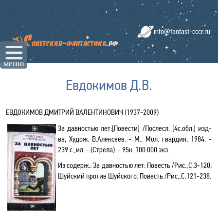
info@fantast-cccr.ru
☰
меню
Евдокимов Д.В.
ЕВДОКИМОВ ДМИТРИЙ ВАЛЕНТИНОВИЧ (1937-2009)
За давностью лет:[Повести] /Послесл. [4с.обл.] изд-
ва; Худож. В.Алексеев. - М.: Мол. гвардия, 1984. -
239 с.,ил. - (Стрела). - 95к. 100.000 экз.
Из содерж.: За давностью лет: Повесть /Рис.,С.3-120;
Шуйский против Шуйского: Повесть /Рис.,С.121-238.