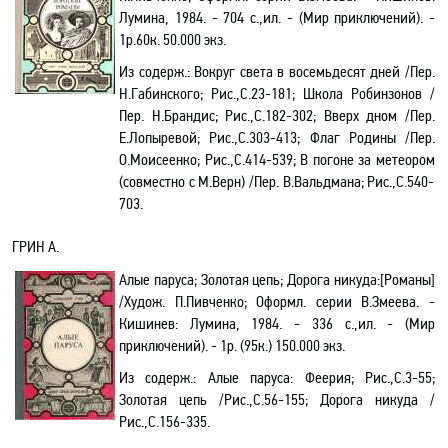
Лумина,
1984.
- 704 с.,ил. - (Мир приключений). -
1р.60к.
50.000 экз.
Из содерж.: Вокруг света в восемьдесят дней
/Пер.
Н.Габинского
; Рис.
,С.
23-181
; Школа Робинзонов
/
Пер.
Н.Брандис
; Рис.
,С.
182-302
; Вверх дном
/Пер.
Е.Лопыревой
; Рис.,
С.
303-413
; Флаг Родины /Пер
.
О.Моисеенко
; Рис.
,С.
414-539
; В погоне за метеором
(совместно с М.Верн) /Пер.
В.Вальдмана
; Рис.,
С.
540-
703.
ГРИН
А
.
Алые паруса; Золотая цепь; Дорога никуда:[Романы]
/Худож. П.Пивченко; Оформл. серии В.Змеева. -
Кишинев: Лумина, 1984. - 336 с.,ил. - (Мир
приключений). - 1р. (95к.) 150.000 экз.
Из содерж.:
Алые паруса: Феерия; Рис.,С.3-55;
Золотая цепь /Рис.,С.56-155; Дорога никуда /
Рис.,С.156-335.