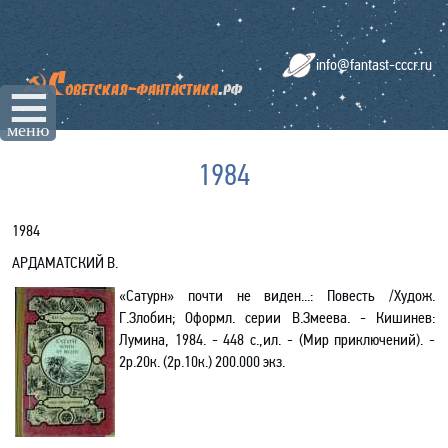
info@fantast-cccr.ru
☰
меню
1984
1984
АРДАМАТСКИЙ В
.
«Сатурн» почти не виден...
: Повесть /Худож.
Г.Злобин; Оформл. серии В.Змеева. - Кишинев:
Лумина, 1984. - 448 с.,ил. - (Мир приключений). -
2р.20к. (2р.10к.) 200.000 экз.