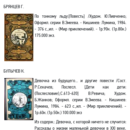
БРЯНЦЕВ Г
.
По тонкому льду:[Повесть]
/Худож. Ю.Пивченко;
Оформл. серии В.Змеева. - Кишинев: Лумина, 1984.
- 376 с.,ил. - (Мир приключений). - 1р.90к. (1р.80к.)
175.000 экз.
БУЛЫЧЕВ К
.
Девочка из будущего... и другие повести /Сост.
Р.Секачев; Послесл. [Дети как дети:
(Послесловие),С.613-620] В.Ревича
;
Худож.
Б.Жанков
; Оформл. серии В.Змеева
. - Кишинев:
Лумина, 1984. - 623 с.,ил. - (Мир приключений). -
1р.60к. (1р.50к.) 100.000 экз
Из содерж.:
Девочка, с которой ничего не случится:
Рассказы о жизни маленькой девочки в ХХI веке,