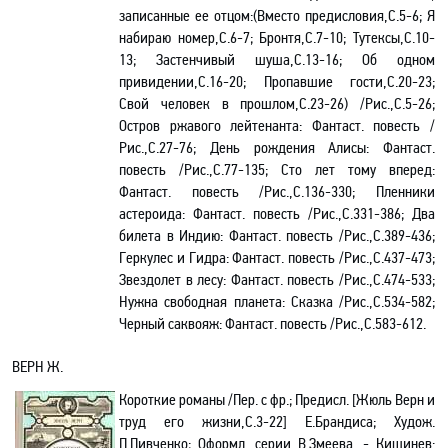
записанные ее отцом:(Вместо предисловия,С.5-6; Я
набираю номер,С.6-7; Бронтя,С.7-10; Тутексы,С.10-
13; Застенчивый шуша,С.13-16; Об одном
привидении,С.16-20; Пропавшие гости,С.20-23;
Свой человек в прошлом,С.23-26) /Рис.,С.5-26;
Остров ржавого лейтенанта: Фантаст. повесть /
Рис.,С.27-76; День рождения Алисы: Фантаст.
повесть /Рис.,С.77-135; Сто лет тому вперед:
Фантаст. повесть /Рис.,С.136-330; Пленники
астероида: Фантаст. повесть /Рис.,С.331-386; Два
билета в Индию: Фантаст. повесть /Рис.,С.389-436;
Геркулес и Гидра: Фантаст. повесть /Рис.,С.437-473;
Звездолет в лесу: Фантаст. повесть /Рис.,С.474-533;
Нужна свободная планета: Сказка /Рис.,С.534-582;
Черный саквояж: Фантаст. повесть /Рис.,С.583-612.
ВЕРН Ж
.
Короткие романы /Пер. с фр.; Предисл. [Жюль Верн и
труд его жизни,С.3-22] Е.Брандиса; Худож.
П.Пивченко; Оформл. серии В.Змеева. - Кишинев: