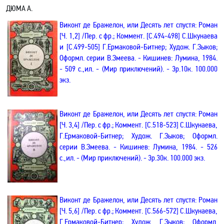
ДЮМА А
.
Виконт де
Бражелон
, или Десять лет спустя
: Роман
[Ч. 1,2] /Пер. с фр.; Коммент. [С.494-498] С.Шкунаева
и [С.499-505]
Г.Ермаковой-Битнер
; Худож. Г.Зыков;
Оформл. серии В.Змеева. - Кишинев: Лумина, 1984.
- 509 с.,ил. - (Мир приключений). - 3р.10к. 100.000
экз.
Виконт де
Бражелон
, или Десять лет спустя
: Роман
[Ч. 3,4] /Пер. с фр.; Коммент. [С.518-523] С.Шкунаева,
Г.Ермаковой-Битнер
; Худож. Г.Зыков; Оформл.
серии В.Змеева. - Кишинев: Лумина, 1984. - 526
с.,ил. - (Мир приключений). - 3р.30к. 100.000 экз.
Виконт де
Бражелон
, или Десять лет спустя
: Роман
[Ч. 5,6] /Пер. с фр.; Коммент. [С.566-572] С.Шкунаева,
Г.Ермаковой-Битнер
; Худож. Г.Зыков; Оформл.