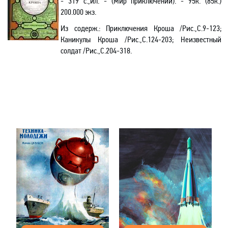
- 319 с.,ил. - (Мир приключений). - 95к. (85к.)
200.000 экз.
Из содерж.: Приключения Кроша /Рис.,С.9-123;
Каникулы Кроша /Рис.,С.124-203; Неизвестный
солдат /Рис.,С.204-318.