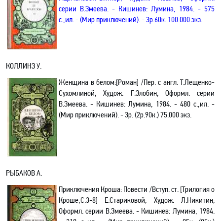
серии В.Змеева. - Кишинев: Лумина, 1984. - 575
с.,ил. - (Мир приключений). - 3р.60к. 100.000 экз.
КОЛЛИНЗ У
.
Женщина в белом
:[Роман] /Пер. с англ.
Т.Лещенко-
Сухомлиной
; Худож. Г.Злобин
; Оформл. серии
В.Змеева. - Кишинев: Лумина, 1984. - 480 с.,ил. -
(Мир приключений). - 3р.
(2р.90к.)
75.000 экз.
РЫБАКОВ
А
.
Приключения Кроша: Повести /Вступ. ст. [Трилогия о
Кроше,С.3-8] Е.Стариковой; Худож. Л.Никитин;
Оформл. серии В.Змеева. - Кишинев: Лумина, 1984.