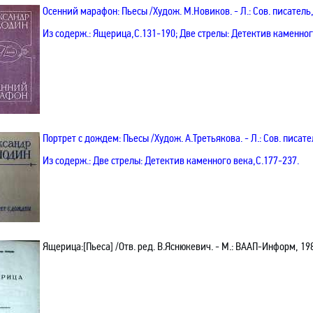
Осенний марафон: Пьесы /Худож. М.Новиков. - Л.: Сов. писатель, 
Из содерж.:
Ящерица
,С
.131-190; Две стрелы: Детектив каменног
Портрет с дождем: Пьесы
/Худож.
А.Третьякова
. - Л.: Сов
.
п
исател
Из содерж.:
Две стрелы: Детектив каменного века
,С
.177-237.
Ящерица
:[
Пьеса]
/Отв. ред. В.Яснюкевич. - М.: ВААП-Информ, 19