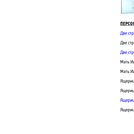
ПЕРСО
Две стр
Две ст
Две стр
Мать И
Мать И
Ящери
Ящериц
Ящери
Ящери