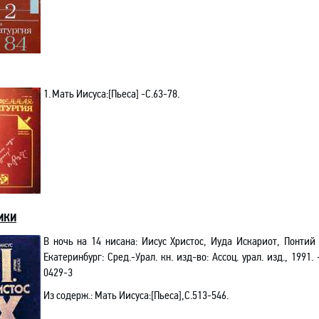
1.
Мать Иисуса
:[
Пьеса]
-C.63-78.
ИКИ
В ночь на 14 нисана: Иисус Христос, Иуда Искариот, Понтий
Екатеринбург: Сред
.-
Урал. кн. изд-во: Ассоц. урал. изд., 1991. 
0429-3
Из содерж.
: Мать Иисуса
:[
Пьеса]
,С.513-546.