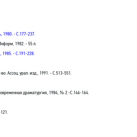
, 1980. - С.177-237.
Информ, 1982. -
55 л
.
, 1985. - С.191-228.
-во: Ассоц. урал. изд., 1991. -
С.513-551.
/Современная драматургия, 1984, № 2.-С.146-164.
-121.