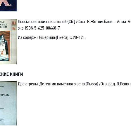
Пьесы
советских писателей
:[
Сб.] /Сост. К.Жетписбаев. - Алма-Ата
экз.
ISBN
5-625-00668-7
Из содерж.: Ящерица
:[
Пьеса],С.90-121.
СКИЕ КНИГИ
Две стрелы
: Детектив каменного века
:[
Пьеса]
/Отв. ред. В.Яснюк