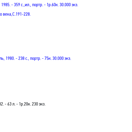
1985. - 359 с.
,и
л., портр. - 1р.60к. 30.000 экз.
о века
,С
.191-228.
ь, 1980. - 238 с., портр. - 75к. 30.000 экз.
82. -
63 л
. -
1р.20к.
230 экз.