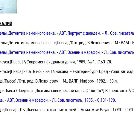
НАЛИЙ
елы: Детектив каменного века. - АВТ. Портрет с дождем
.
- Л.: Сов
.
п
исатель
релы
: Детектив каменного века
:[
Пьеса]
/Отв. ред. В.Яснюкевич. - М.: ВААП-
елы: Детектив каменного века. - АВТ. Осенний марафон
.
- Л.: Сов
.
п
исатель
исуса
:[
Пьеса]
//Современная драматургия, 1989, № 1.-C.63-78.
исуса
:[
Пьеса]
- СБ.
В ночь на 14 нисана. - Екатеринбург: Сред
.-
Урал. кн. изд
ца
:[
Пьеса]
/Отв. ред. В.Яснюкевич. - М.: ВАПП-Информ, 1982. -
63 л
.
а: Пьеса
/Предисл. [Поэтика сценической мгры
,С
.146-147] В.Гаевского
. /
ца
.
- АВТ. Осенний марафон
.
- Л.: Сов
.
п
исатель, 1985. - С.131-190.
ца
:[
Пьеса]
- СБ.
Пьесы советских писателей.
- Алма-Ата: Рауан, 1990. -
С
.90