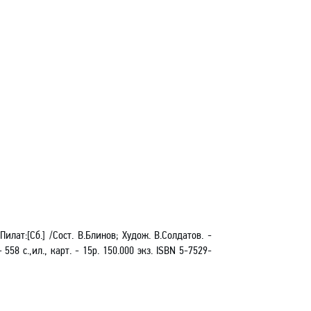
 Пилат
:[
Сб.] /Сост. В.Блинов; Худож. В.Солдатов. -
- 558 с.
,и
л., карт. - 15р. 150.000 экз.
ISBN
5-7529-