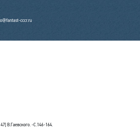
fo@fantast-cccr.ru
147] В.Гаевского
. -С.146-164
.