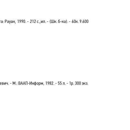
: Рауан, 1990. - 212 с.
,и
л. - (Шк. б-ка). - 60к. 9.600
евич. - М.: ВААП-Информ, 1982. -
55 л
. -
1р.
30
0 экз.