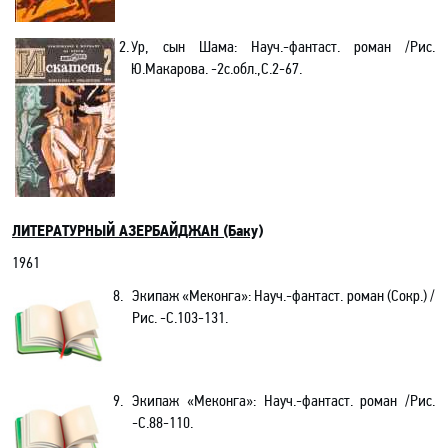
2.
Ур, сын Шама: Науч
.-
фантаст. роман /Рис.
Ю.Макарова. -2с.обл.,С.2-67.
ЛИТЕРАТУРНЫЙ АЗЕРБАЙДЖАН (Баку)
1961
8.
Экипаж «Меконга»: Науч
.-
фантаст. роман (Сокр.) /
Рис. -С.103-131.
9.
Экипаж «Меконга»: Науч
.-
фантаст. роман /Рис.
-С.88-110.