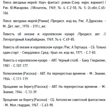
Плеск звездных морей: Науч
.-
фантаст. роман (Сокр.
журн. вариант
) /
Рис. Ю.Макарова. //Искатель, 1969, № 4.-С.2-55; № 5.-2с
.о
бл.,С.65-
106.
Плеск звездных морей
:[
Роман] /
Предисл
. изд-ва; Рис. Л.Дурасова. -
М.: Дет. лит., 1970. - 319 с.
,и
л.
Повесть об океане и королевском кухаре /Предисл. авт
.
//
Литературный Азербайджан, 1969, № 4.-С.49-85.
Повесть об океане и королевском кухаре /Рис. А.Тертыша. - СБ. Только
один старт. - Свердловск: Сред
.-
Урал. кн. изд-во, 1971. - С.7-83.
Повесть о королевском кухаре
.
- АВТ. Черный столб. - Баку: Гянджлик,
1981. - С.107-177.
Полноземлие
:[
Рассказ] - АВТ. На перекрестках времени. - М.: Знание,
1964. - С.111-119.
Прощание на берегу
:[
Рассказ] - АВТ. На перекрестках времени. - М.:
Знание, 1964. - С.13-39.
Прощение на берегу
:[
Рассказ] - СБ. Антология советской фантастики.
- М.: Мол
.
г
вардия, 1967. - С.63-98.