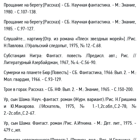
Прощание на берегу
:[
Рассказ] - СБ. Научная фантастика. - М.: Знание,
1980. - С.107-138.
Прощание на берегу
:[
Рассказ] - СБ. Научная фантастика. - М.: Знание,
1985. - С.97-127.
Слушайте... картину
:[
Отр. из романа «Плеск звездных морей»] /Рис.
Н.Павлова. //Уральский следопыт, 1975, № 12.-С.68.
Субстанция Нигра: Фантаст
.
п
овесть /Предисл. авт.; Рис
.
//
Литературный Азербайджан, 1967, № 4.-С.56-90.
Сумерки на планете Бюр
:[
Повесть] - CБ. Фантастика, 1966: Вып. 2. - М.:
Мол
.
г
вардия, 1966. - С.93-129.
Трое в горах: Рассказ. - СБ. НФ: Вып. 2. - М.: Знание, 1965. - С.150-200.
Ур, сын Шама: Науч
.-
фантаст. роман (Журн. вариант) /Рис. Н.Гришина
и Ю.Макарова. //Искатель, 1975, № 1.-1,2с
.о
бл.,С.2-78; №
2.-2с.обл.,С.2-67.
Ур, сын Шама: Фантаст
.
р
оман /Рис. А.Иткина. - М.: Дет. лит., 1975. -
479 с.
,и
л.
Формула невозможного
:[
Повесть] /Примеч. ред.; Рис. Н.Гришина. //