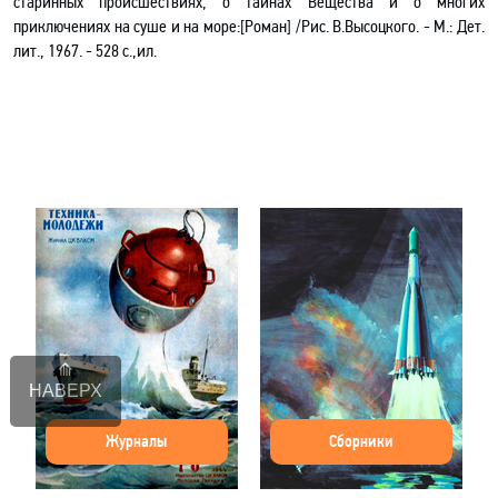
старинных происшествиях, о тайнах Вещества и о многих
приключениях на суше и на море
:[
Роман] /Рис. В.Высоцкого. - М.: Дет.
лит., 1967. - 528 с.
,и
л.
НАВЕРХ
Журналы
Сборники