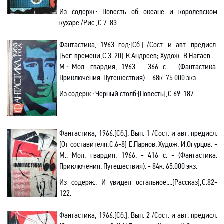
Из содерж.:
Повесть об океане и королевском
кухаре /Рис.
,С
.7-83.
Фантастика, 1963 год:[
C
б.] /Сост. и авт. предисл.
[Бег времени
,С
.3-20] К.Андреев; Худож. В.Нагаев. -
М.: Мол
.
г
вардия, 1963. - 366 с. - (Фантастика.
Приключения.
Путешествия). - 68к. 75.000 экз.
Из содерж.:
Черный столб
:[
Повесть],C.69-187.
Фантастика, 1966:[Cб.]
:
Вып. 1
/С
ост. и авт. предисл.
[От составителя
,С
.6-8] Е.Парнов; Худож. И.Огурцов. -
М.: Мол
.
г
вардия, 1966. - 416 с. - (Фантастика.
Приключения.
Путешествия). - 84к. 65.000 экз.
Из содерж.:
И увидел остальное...
:[
Рассказ],С.82-
122.
Фантастика, 1966:[Cб.]
:
Вып. 2
/С
ост. и авт. предисл.