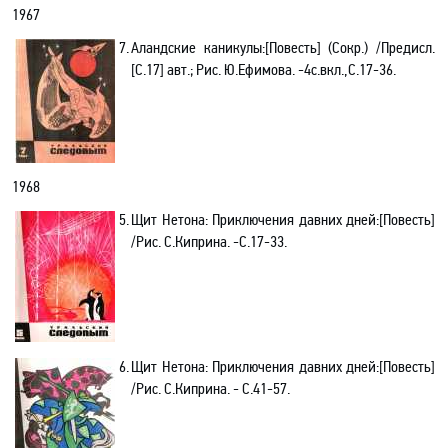
1967
7.
Аландские каникулы
:[
Повесть] (Сокр.) /Предисл.
[С.17] авт.; Рис. Ю.Ефимова. -4с
.в
кл.,С.17-36.
1968
5.
Щит Нетона: Приключения давних дней
:[
Повесть]
/Рис. С.Киприна. -С.17-33.
6.
Щит Нетона: Приключения давних дней
:[
Повесть]
/Рис. С.Киприна. - С.41-57.