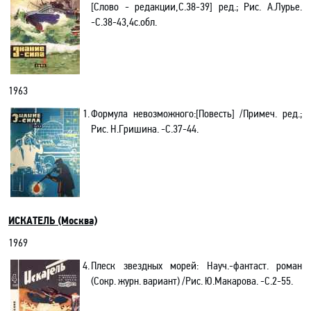
[Слово - редакции
,С
.38-39] ред.; Рис. А.Лурье.
-С.38-43,4с.обл.
1963
1.
Формула невозможного
:[
Повесть] /Примеч. ред.;
Рис. Н.Гришина. -С.37-44.
ИСКАТЕЛЬ (Москва)
1969
4.
Плеск звездных морей: Науч
.-
фантаст. роман
(Сокр.
журн. вариант
) /Рис. Ю.Макарова. -С.2-55.