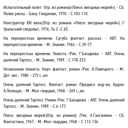
Испытательный полет: Отр. из роман
а[
«Плеск звездных морей»] - СБ.
Полюс риска. - Баку: Гянджлик, 1970. - С.103-110.
Конструктор ХХI века
:[
Отр. из романа «Плеск звездных морей»] //
Уральский следопыт, 1976, № 2.-С.65.
На перекрестках времени: Сугубо фантаст
.
р
ассказ. - АВТ. На
перекрестках времени. - М.: Знание, 1964. - С.39-77.
На перекрестках времени: Повесть /Рис. Г.Басырова. - АВТ. Очень
далекий Тартесс. - М.: Знание, 1989. - С.178-223.
Незаконная планета: Науч
.-
фантаст. роман /Рис. Н.Лавецкого. - М.:
Дет. лит., 1980. - 272 с.
,и
л.
Очень далекий Тартесс: Фантаст
.
р
оман /Предисл. изд-ва; Худож.
А.Полещук. - М.: Мол. гвардия, 1968. - 269 с.
,и
л.
Очень далекий Тартесс: Роман /Рис. Г.Басырова. - АВТ. Очень далекий
Тартесс. - М.: Знание, 1989. - С.6-177.
Плеск звездных морей
:[
Отр. из романа] /Рис. А.Гангалюки. - СБ.
Фантастика, 1967. - М.: Мол
.
г
вардия, 1968. - С.113-136.