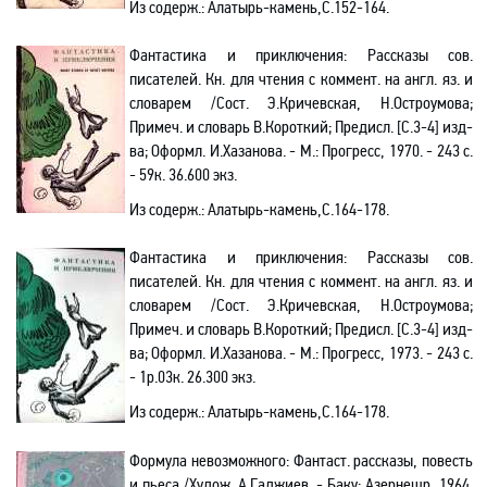
Из содерж.:
Алатырь-камень
,С
.152-164.
Фантастика и приключения: Рассказы сов
.
п
исателей. Кн. для чтения с коммент. на англ. яз. и
словарем
/С
ост. Э.Кричевская, Н.Остроумова;
Примеч. и словарь В.Короткий; Предисл. [С.3-4] изд-
ва; Оформл. И.Хазанова. - М.: Прогресс, 1970. - 243 с.
- 59к. 36.600 экз.
Из содерж.:
Алатырь-камень
,С
.164-178.
Фантастика и приключения: Рассказы сов
.
п
исателей. Кн. для чтения с коммент. на англ. яз. и
словарем
/С
ост. Э.Кричевская, Н.Остроумова;
Примеч. и словарь В.Короткий; Предисл. [С.3-4] изд-
ва; Оформл. И.Хазанова. - М.: Прогресс, 1973. - 243 с.
- 1р.03к. 26.300 экз.
Из содерж.:
Алатырь-камень
,С
.164-178.
Формула
невозможного
: Фантаст
.
р
ассказы, повесть
и пьеса /Худож. А.Гаджиев. - Баку: Азернешр, 1964.