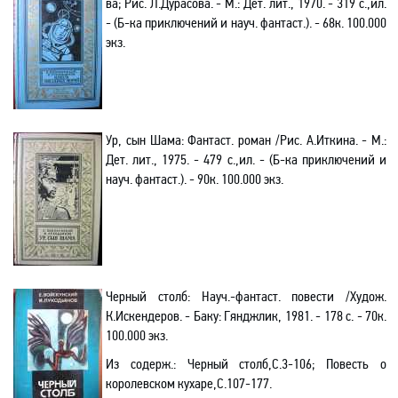
ва; Рис. Л.Дурасова. - М.: Дет. лит., 1970. - 319 с.
,и
л.
- (Б-ка приключений и науч. фантаст.). - 68к. 100.000
экз.
Ур, сын Шама: Фантаст
.
р
оман /Рис. А.Иткина. - М.:
Дет. лит., 1975. - 479 с.
,и
л. - (Б-ка приключений и
науч. фантаст.). - 90к. 100.000 экз.
Черный столб: Науч
.-
фантаст. повести /Худож.
К.Искендеров. - Баку: Гянджлик, 1981. - 178 с. - 70к.
100.000 экз.
Из содерж.:
Черный столб
,С
.3-106; Повесть о
королевском кухаре,С.107-177.