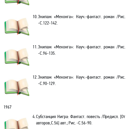
10.
Экипаж «Меконга»: Науч
.-
фантаст. роман /Рис.
-С.122-142.
11.
Экипаж «Меконга»: Науч
.-
фантаст. роман /Рис.
-С.96-135.
12.
Экипаж «Меконга»: Науч
.-
фантаст. роман /Рис.
-С.90-129.
1967
4.
Субстанция Нигра: Фантаст
.
п
овесть /Предисл. [От
авторов
,С
.56] авт.; Рис. -С.56-90.