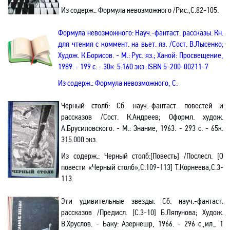
Из содерж.:
Формула невозможного /Рис.
,С
.82-105.
Формула
невозможного
: Науч
.-
фантаст. рассказы. Кн.
для чтения с коммент. на вьет
.
я
з. /Сост. В.Лысенко;
Худож.
К.Борисов. - М.: Рус. яз
.;
Ханой: Просвещение,
1989. - 199 с. - 30к. 5.160 экз. ISBN 5-200-00211-7
Из содерж.:
Формула
невозможного
, С.
Черный столб: Сб. науч.-фантаст. повестей и
рассказов
/С
ост. К.Андреев; Оформл. худож.
А.Брусиловского. - М.: Знание, 1963. - 293 с. - 65к.
315.000 экз.
Из содерж.:
Черный столб
:[
Повесть] /Послесл. [О
повести «Черный столб»
,С
.109-113] Т.Корнеева,С.3-
113.
Эти удивительные звезды: Сб. науч
.-
фантаст.
рассказов /Предисл. [С.3-10] Б.Ляпунова; Худож.
В.Хруслов. - Баку: Азернешр, 1966. - 296 с.
,и
л.,
1