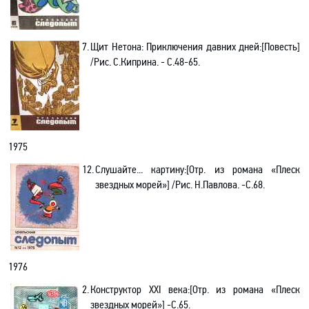
7.
Щит Нетона: Приключения давних дней
:[
Повесть]
/Рис. С.Киприна. - С.48-65.
1975
12.
Слушайте... картину
:[
Отр. из романа «Плеск
звездных морей»] /Рис. Н.Павлова. -С.68.
1976
2.
Конструктор ХХI века
:[
Отр. из романа «Плеск
звездных морей»] -С.65.