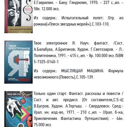
Е.Гаврилин. - Баку: Гянджлик, 1970. - 227 с.
,и
л. -
58к. 12.000 экз.
Из содерж.:
Испытательный полет: Отр. из
роман
а[
«Плеск звездных морей»],С.103-110.
Твое
электронное Я: Науч. фантаст. /Сост.
А.Балабуха, А.Бритиков; Худож. Г.Светозаров. - Л.:
Политехника, 1991. - 415 с.
,и
л. - 8р. 100.000 экз.
ISBN
5-7325-0140-1
Из содерж.:
МЫСЛЯЩАЯ МАШИНА: Формула
невозможного
:[
Повесть],С.105-139.
Только один старт: Фантаст. рассказы и повести
/
С
ост. и авт. предисл. [От составителя
,С
.5-6]
В.Бугров; Худож. А.Тертыш. - Свердловск: Сред
.-
Урал. кн. изд-во, 1971. - 210 с.,ил. - (Урал
.
б
-ка;
Приключения. Фантастика.
Путешествия). - 46к.
75.000 экз.