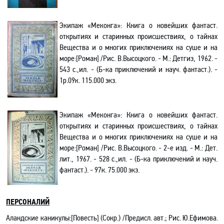
Экипаж «Меконга»: Книга о новейших фантаст.
открытиях и старинных происшествиях, о тайнах
Вещества и о многих приключениях на суше и на
море
:[
Роман] /Рис. В.Высоцкого. - М.: Детгиз, 1962. -
543 с.
,и
л. - (Б-ка приключений и науч. фантаст.). -
1р.09к. 115.000 экз.
Экипаж «Меконга»: Книга о новейших фантаст.
открытиях и старинных происшествиях, о тайнах
Вещества и о многих приключениях на суше и на
море
:[
Роман] /Рис. В.Высоцкого. - 2-е изд. - М.: Дет.
лит., 1967. - 528 с.,ил. - (Б-ка приключений и науч.
фантаст.). - 97к. 75.000 экз.
ПЕРСОНАЛИЙ
Аландские каникулы
:[
Повесть] (Сокр.) /Предисл. авт.; Рис. Ю.Ефимова.