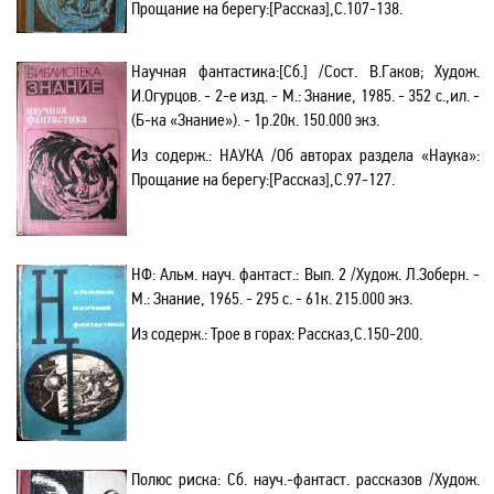
Прощание на берегу
:[
Рассказ],С.107-138.
Научная фантастика
:[
Сб.] /Сост. В.Гаков; Худож.
И.Огурцов. - 2-е изд. - М.: Знание, 1985. - 352 с.
,и
л. -
(Б-ка «Знание»). - 1р.20к. 150.000 экз.
Из содерж.:
НАУКА
/О
б авторах раздела «Наука»:
Прощание на берегу
:[
Рассказ],С.97-127.
НФ: Альм. науч. фантаст
.:
Вып. 2 /Худож. Л.Зоберн. -
М.: Знание, 1965. - 295 с. - 61к. 215.000 экз.
Из содерж.:
Трое в горах: Рассказ
,С
.150-200.
Полюс риска: Сб. науч
.-
фантаст. рассказов /Худож.