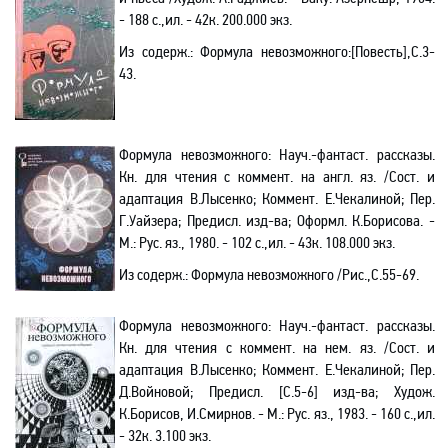
- 188 с.
,и
л. - 42к. 200.000 экз.
Из содерж.:
Формула невозможного
:[
Повесть],С.3-
43.
Формула
невозможного
: Науч
.-
фантаст. рассказы.
Кн. для чтения с коммент. на англ. яз. /Сост. и
адаптация В.Лысенко; Коммент. Е.Чекалиной; Пер.
Г.Уайзера; Предисл. изд-ва; Оформл. К.Борисова. -
М.: Рус. яз., 1980. - 102 с.
,и
л. - 43к. 108.000 экз.
Из содерж.:
Формула невозможного /Рис.
,С
.55-69.
Формула
невозможного
: Науч
.-
фантаст. рассказы.
Кн. для чтения с коммент. на нем. яз. /Сост. и
адаптация В.Лысенко; Коммент. Е.Чекалиной; Пер.
Д.Войновой; Предисл.
[С.5-6
]
изд-ва; Худож.
К.Борисов, И.Смирнов. - М.: Рус. яз., 1983. - 160 с.
,и
л.
- 32к. 3.100 экз.