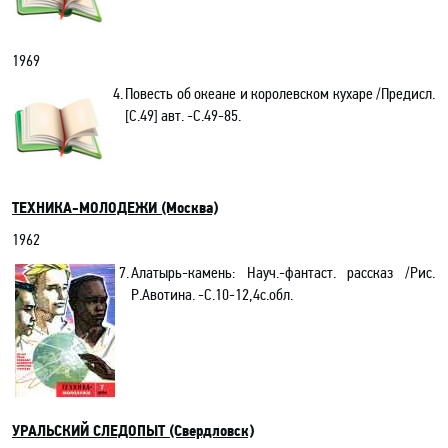
1969
4.
Повесть об океане и королевском кухаре /Предисл.
[С.49] авт.
-С
.49-85.
ТЕХНИКА-МОЛОДЕЖИ (Москва)
1962
7.
Алатырь-камень: Науч
.-
фантаст. рассказ /Рис.
Р.Авотина. -С.10-12,4с.обл.
УРАЛЬСКИЙ СЛЕДОПЫТ (Свердловск)