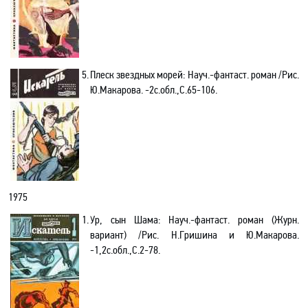
5.
Плеск звездных морей: Науч
.-
фантаст. роман /Рис.
Ю.Макарова. -2с.обл.,С.65-106.
1975
1.
Ур, сын Шама: Науч
.-
фантаст. роман (Журн.
вариант) /Рис. Н.Гришина и Ю.Макарова.
-1,2с.обл.,С.2-78.