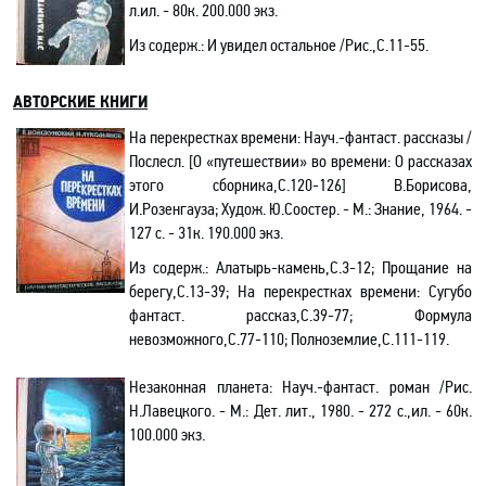
л
.ил. - 80к. 200.000 экз.
Из содерж.:
И увидел остальное /Рис.
,С
.11-55.
АВТОРСКИЕ КНИГИ
На перекрестках времени: Науч
.-
фантаст. рассказы /
Послесл.
[О «путешествии» во времени:
О рассказах
этого сборника
,С
.120-126] В.Борисова,
И.Розенгауза; Худож. Ю.Соостер. - М.: Знание, 1964. -
127 с. - 31к. 190.000 экз.
Из содерж.:
Алатырь-камень
,С
.3-12; Прощание на
берегу,С.13-39; На перекрестках времени: Сугубо
фантаст. рассказ
,С
.39-77; Формула
невозможного,С.77-110; Полноземлие,С.111-119.
Незаконная планета: Науч
.-
фантаст. роман /Рис.
Н.Лавецкого. - М.: Дет. лит., 1980. - 272 с.
,и
л. - 60к.
100.000 экз.