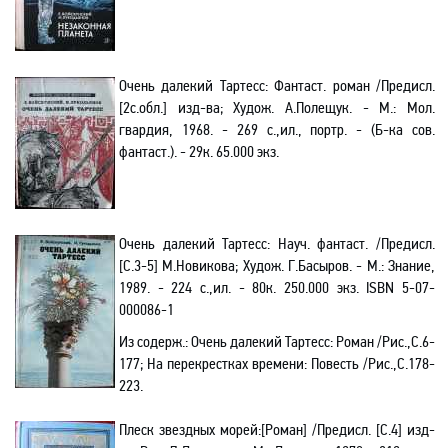
Очень далекий Тартесс: Фантаст. роман /Предисл.
[2с
.о
бл.] изд-ва; Худож. А.Полещук. - М.: Мол.
гвардия, 1968. - 269 с.
,и
л., портр. - (Б-ка сов
.
ф
антаст.). - 29к. 65.000 экз.
Очень далекий Тартесс: Науч. фантаст. /Предисл.
[С.3-5] М.Новикова; Худож. Г.Басыров. - М.: Знание,
1989. - 224 с.
,и
л. - 80к. 250.000 экз.
ISBN
5-07-
000086-1
Из содерж.:
Очень далекий Тартесс: Роман /Рис.
,С
.6-
177; На перекрестках времени: Повесть /Рис.
,С
.178-
223.
Плеск звездных морей
:[
Роман] /Предисл. [С.4] изд-