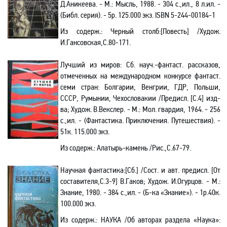
Д.Аникеева. - М.: Мысль, 1988. - 304 с.
,и
л., 8 л.ил. -
(Библ. серия). - 5р. 125.000 экз.
ISBN
5-244-00184-1
Из содерж.
:
Черный столб
:[
Повесть] /Худож.
И.Гансовская
,С
.80-171.
Лучший из миров: Сб. науч
.-
фантаст. рассказов,
отмеченных на международном конкурсе фантаст.
семи стран: Болгарии, Венгрии, ГДР, Польши,
СССР, Румынии, Чехословакии /Предисл. [С.4] изд-
ва; Худож. В.Векслер. - М.: Мол. гвардия, 1964. - 256
с.
,и
л. -
(Фантастика.
Приключения.
Путешествия). -
51к. 115.000 экз.
Из содерж.:
Алатырь-камень /Рис.
,С
.67-79.
Научная фантастика
:[
Сб.] /Сост. и авт. предисл. [От
составителя
,С
.3-9] В.Гаков; Худож. И.Огурцов. - М.:
Знание, 1980. - 384 с.
,и
л. - (Б-ка «Знание»). - 1р.40к.
100.000 экз.
Из содерж.:
НАУКА
/О
б авторах раздела «Наука»: