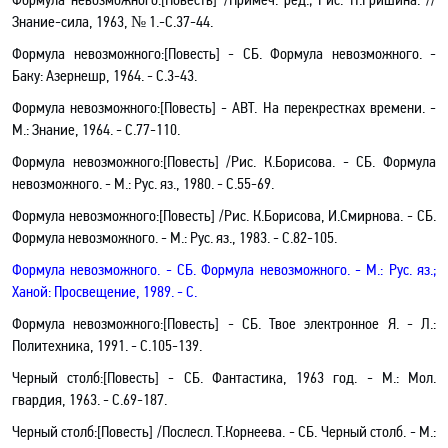
Знание-сила, 1963, № 1.-С.37-44.
Формула невозможного
:[
Повесть] - CБ. Формула
невозможного
. -
Баку:
Азернешр
, 1964. - С.3-43.
Формула невозможного
:[
Повесть] - АВТ. На перекрестках времени. -
М.: Знание, 1964. - С.77-110.
Формула невозможного
:[
Повесть] /Рис. К.Борисова. - СБ. Формула
невозможного
. - М.: Рус. яз
.,
1980. - С.55-69.
Формула невозможного
:[
Повесть] /Рис. К.Борисова, И.Смирнова. - СБ.
Формула
невозможного
. - М.: Рус. яз
.,
1983. - С.82-105.
Формула
невозможного
.
- СБ. Формула
невозможного
. - М.: Рус. яз
.;
Ханой: Просвещение, 1989. - С.
Формула невозможного
:[
Повесть] - СБ. Твое электронное Я. - Л.:
Политехника, 1991. - С.105-139.
Черный столб
:[
Повесть] - СБ. Фантастика, 1963 год. - М.: Мол
.
г
вардия, 1963. - C.69-187.
Черный столб
:[
Повесть] /Послесл. Т.Корнеева. - СБ. Черный столб. - М.: