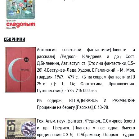
СБОРНИКИ
Антология советской фантастики
:[
Повести и
рассказы] /Редкол.: К.Андреев и др.; Сост.
Д.Биленкин; Авт. вступ. ст. [Сто лиц фантастики,С.5-
28] И.Бестужев-Лада; Худож. Е.Галинский. - М.: Мол.
гвардия, 1967. - 479 с. - (Б-ка соврем. фантастики
:[
В
25-и т.]: Т. 14; Фантастика. Приключения.
Путешествия). - 93к. 215.000 экз.
Из содерж.: ВГЛЯДЫВАЯСЬ И РАЗМЫЛЯЯ:
Прощение на берегу
:[
Рассказ],С.63-98.
Гея: Альм. науч. фантаст. /Редкол.: С.Смирнов (сост.)
и др.; Предисл.
[Планета у нас одна:
Вместо
предисловия
,С
.3-5] С.Абрамова; Оформл. худож.