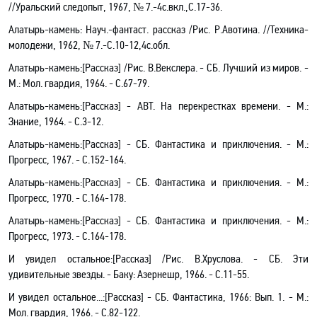
//Уральский следопыт, 1967, № 7.-4с
.в
кл.,С.17-36.
Алатырь-камень: Науч
.-
фантаст. рассказ /Рис. Р.Авотина. //Техника-
молодежи, 1962, № 7.-С.10-12,4с
.о
бл.
Алатырь-камень
:[
Рассказ] /Рис. В.Векслера. - СБ. Лучший из миров. -
М.: Мол
.
г
вардия, 1964. - С.67-79.
Алатырь-камень
:[
Рассказ] - АВТ. На перекрестках времени. - М.:
Знание, 1964. - С.3-12.
Алатырь-камень
:[
Рассказ] - СБ. Фантастика и приключения. - М.:
Прогресс, 1967. - С.152-164.
Алатырь-камень
:[
Рассказ] - СБ. Фантастика и приключения. - М.:
Прогресс, 1970. - С.164-178.
Алатырь-камень
:[
Рассказ] - СБ. Фантастика и приключения. - М.:
Прогресс, 1973. - С.164-178.
И увидел остальное
:[
Рассказ] /Рис. В.Хруслова. - СБ. Эти
удивительные звезды. - Баку:
Азернешр
, 1966. - С.11-55.
И увидел остальное...
:[
Рассказ] - СБ. Фантастика, 1966: Вып. 1. - М.:
Мол
.
г
вардия, 1966. - С.82-122.