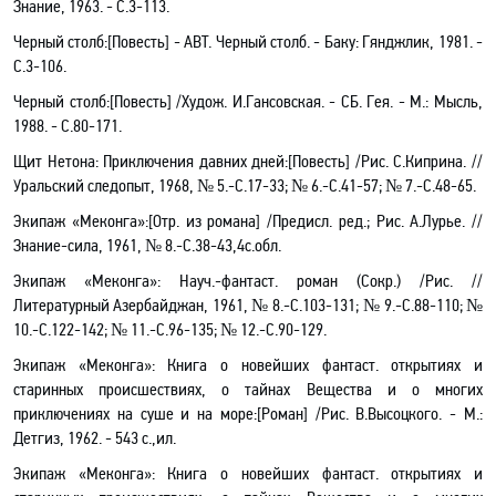
Знание, 1963. - С.3-113.
Черный столб
:[
Повесть] - АВТ. Черный столб. - Баку: Гянджлик, 1981. -
С.3-106.
Черный столб
:[
Повесть] /Худож. И.Гансовская. - СБ. Гея. - М.: Мысль,
1988. - С.80-171.
Щит Нетона: Приключения давних дней
:[
Повесть] /Рис. С.Киприна. //
Уральский следопыт, 1968, № 5.-С.17-33; № 6.-С.41-57; № 7.-С.48-65.
Экипаж «Меконга»
:[
Отр. из романа] /Предисл. ред.; Рис. А.Лурье. //
Знание-сила, 1961, № 8.-С.38-43,4с
.о
бл.
Экипаж «Меконга»: Науч
.-
фантаст. роман (Сокр.) /Рис. //
Литературный Азербайджан, 1961, № 8.-С.103-131; № 9.-С.88-110; №
10.-С.122-142; № 11.-С.96-135; № 12.-С.90-129.
Экипаж «Меконга»: Книга о новейших фантаст. открытиях и
старинных происшествиях, о тайнах Вещества и о многих
приключениях на суше и на море
:[
Роман] /Рис. В.Высоцкого. - М.:
Детгиз, 1962. - 543 с.
,и
л.
Экипаж «Меконга»: Книга о новейших фантаст. открытиях и