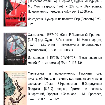
[От составителя
,С
.6] Н.Беркова; Худож. И.Огурцов. -
М.: Мол
.
г
вардия, 1966. - 239 с. - (Фантастика.
Приключения.
Путешествия). - 54к. 65.000 экз.
Из содерж.:
Сумерки на планете Бюр
:[
Повесть],С.93-
129.
Фантастика, 1967:
C
б. /Сост. Р.Подольный; Предисл.
[С.5-6] ред.; Худож. А.Гангалюка. - М.: Мол. гвардия,
1968. - 416 с.
,и
л. -
(Фантастика.
Приключения.
Путешествия). - 85к. 100.000 экз.
Из содерж.:
I
. ПУСТЬ СЛУЧИТСЯ!: Плеск звездных
морей
:[
Отр. из романа] /Рис.,С.113-136.
Фантастика и приключения: Рассказы сов
.
п
исателей. Кн. для чтения с коммент. на англ. яз. и
словарем
/С
ост. Э.Кричевская, Н.Остроумова;
Предисл. [С.3-4] изд-ва;
Примеч. и словарь
В.Короткий; Оформл. И.Хазанова. - М.: Прогресс,
1967. - 230 с. - 56к. Б.т.