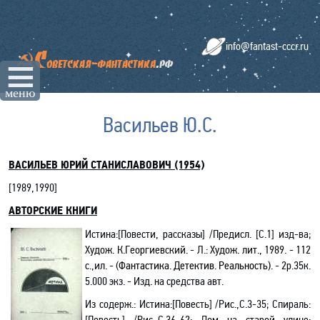
info@fantast-cccr.ru
☰
меню
Васильев Ю.С.
ВАСИЛЬЕВ ЮРИЙ СТАНИСЛАВОВИЧ (1954)
[1989,
1990
]
АВТОРСКИЕ КНИГИ
Истина
:[Повести, рассказы] /
Предисл. [С.1] изд-ва;
Худож. К.Георгиевский
. - Л.: Худож. лит., 1989. - 112
с.,ил. - (
Фантастика. Детектив. Реальность).
- 2р.35к.
5.000 экз. - Изд. на средства авт.
Из содерж.: Истина:[Повесть] /Рис.,С.3-35; Спираль:
[Повесть] /Рис.,С.36-62; Дом на старой улице: