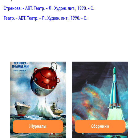
Стрекоза
.
- АВТ.
Театр. - Л.: Худож. лит., 1990. - С.
Театр
.
- АВТ.
Театр. - Л.: Худож. лит., 1990. - С.
Журналы
Сборники