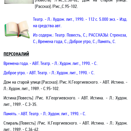
[Рассказ] /Рис.,С.95-102.
Театр. - Л.: Худож. лит., 1990. - 112 с. 5.000 экз
. - Изд.
на средства авт.
Из содерж.:
Театр: Повесть, С.; РАССКАЗЫ: Стрекоза,
С.; Времена года, С.; Доброе утро, С.; Память, С.
ПЕРСОНАЛИЙ
Времена года
.
- АВТ.
Театр. - Л.: Худож. лит., 1990. - С.
Доброе утро
.
- АВТ.
Театр. - Л.: Худож. лит., 1990. - С.
Дом на старой улице
:[Рассказ] /Рис. К.Георгиевского. - АВТ.
Истина
.
-
Л.: Худож. лит., 1989. -
С.95-102.
Истина
:[Повесть] /Рис. К.Георгиевского. - АВТ.
Истина
.
- Л.: Худож.
лит., 1989. -
С.3-35.
Память
.
- АВТ.
Театр. - Л.: Худож. лит., 1990. - С.
Спираль
:[Повесть] /Рис. К.Георгиевского. - АВТ.
Истина
.
- Л.: Худож.
лит., 1989. -
С.36-62.