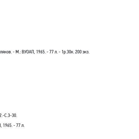
оляков.
- М.: ВУОАП, 1965. - 77 л. - 1р.30
к.
200 экз.
2.-С.3-30.
, 1965. - 77 л.