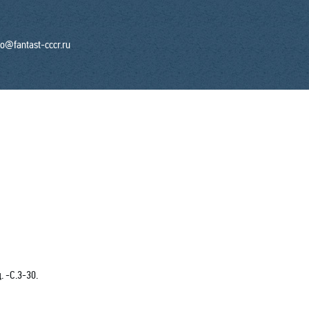
fo@fantast-cccr.ru
. -С.3-30.