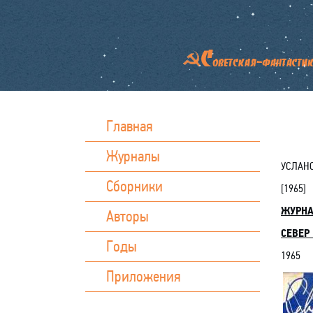
Главная
Журналы
УСЛАНО
Сборники
[
1965
]
ЖУРН
Авторы
СЕВЕР 
Годы
1965
Приложения