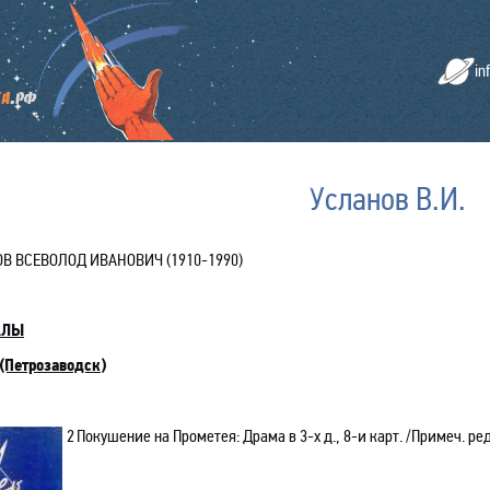
in
Усланов В.И.
В ВСЕВОЛОД ИВАНОВИЧ (1910-1990)
АЛЫ
(Петрозаводск
)
2
Покушение на Прометея: Драма в 3-х д., 8-и карт. /Примеч. ред