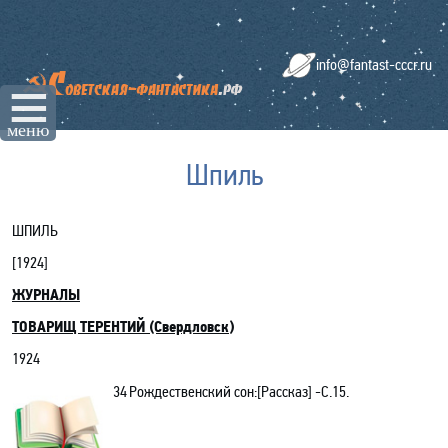
info@fantast-cccr.ru
☰
меню
Шпиль
ШПИЛЬ
[
1924
]
ЖУРНАЛЫ
ТОВАРИЩ ТЕРЕНТИЙ (Свердловск
)
1924
34
Рождественский сон
:[Рассказ]
-C.15.