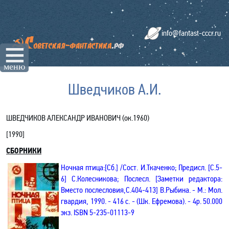
info@fantast-cccr.ru
☰
меню
Шведчиков А.И.
ШВЕДЧИКОВ АЛЕКСАНДР
ИВАНОВИЧ (ок.1960)
[
1990
]
СБОРНИКИ
Ночная птица:[Сб.] /Сост. И.Ткаченко; Предисл. [С.5-
6] С.Колесникова; Послесл. [Заметки редактора:
Вместо послесловия,С.404-413] В.Рыбина. - М.: Мол.
гвардия,
1990
. - 416 с. - (Шк. Ефремова).
- 4р.
50.000
экз.
ISBN
5-235-01113-9