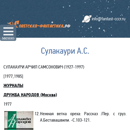
info@fantast-cccr.ru
☰
меню
Сулакаури А.С.
СУЛАКАУРИ АРЧИЛ САМСОНОВИЧ (1927-1997)
[
1977,1985
]
ЖУРНАЛЫ
ДРУЖБА НАРОДОВ (Москва)
1977
12.
Нежная ветка ореха: Рассказ /Пер. с груз.
А.Беставашвили. -С.103-121.