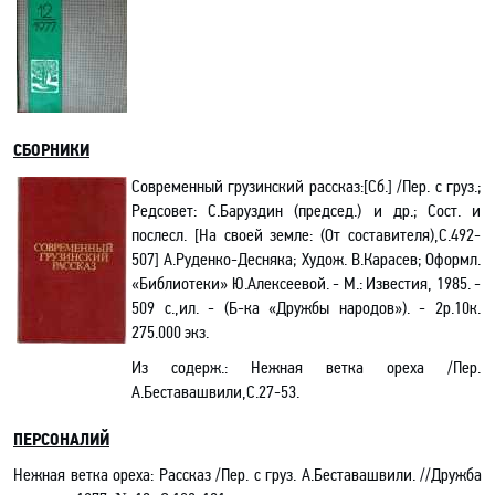
СБОРНИКИ
Современный грузинский рассказ
:[Сб.]
/
Пер. с груз
.;
Редсовет
: С.
Баруздин (председ.) и др.;
Сост. и
послесл. [На своей земле
: (От составителя),С.492-
507]
А.Р
уденко-Десняка; Худож. В.Карасев; Оформл.
«Библиотеки» Ю.Алексеевой. - М.: Известия, 1985. -
509 с.,ил. - (Б-ка «Дружбы народов»). - 2р.10к.
275.000 экз.
Из содерж.
: Нежная ветка ореха /Пер.
А.Беставашвили,С.27-53.
ПЕРСОНАЛИЙ
Нежная ветка ореха: Рассказ /Пер. с груз. А.Беставашвили
.
//Дружба