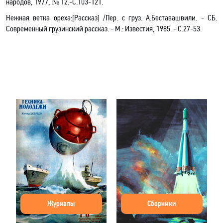
народов, 1977, № 12.-С.103-121.
Нежная ветка ореха
:[Рассказ]
/Пер. с груз. А.Беставашвили. - СБ.
Современный грузинский рассказ. - М.: Известия, 1985. - С.27-53.
Журналы
Сборники