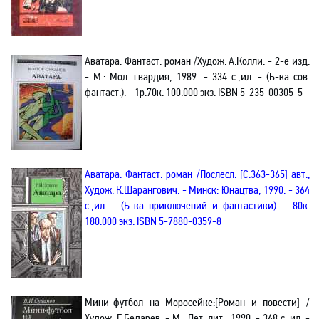
Аватара: Фантаст. роман /Худож. А.Колли. - 2-е изд.
- М.: Мол. гвардия, 1989. - 334 с.,ил. - (Б-ка сов.
фантаст.). - 1р.70к. 100.000 экз.
ISBN
5-235-00305-5
Аватара: Фантаст. роман /Послесл. [С.363-365] авт.;
Худож. К.Шарангович. - Минск: Юнацтва, 1990. - 364
с.,ил. - (Б-ка приключений и фантастики). - 80к.
180.000 экз.
ISBN
5-7880-0359-8
Мини-футбол на Моросейке:[Роман и повести] /
Худож. Г.Бедарев. - М.: Дет. лит., 1990. - 368 с.,ил. -