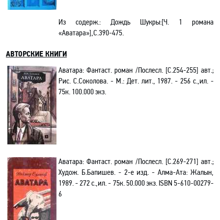
Из содерж.:
Дождь Шукры:[Ч. 1 романа
«Аватара»],С.390-475.
АВТОРСКИЕ КНИГИ
Аватара: Фантаст. роман /Послесл. [С.254-255] авт.;
Рис. С.Соколова. - М.: Дет. лит., 1987. - 256 с.,ил. -
75к. 100.000 экз.
Аватара: Фантаст. роман /Послесл. [С.269-271] авт.;
Худож. Б.Бапишев. - 2-е изд. - Алма-Ата: Жалын,
1989. - 272 с.,ил. - 75к. 50.000 экз.
ISBN
5-610-00279-
6