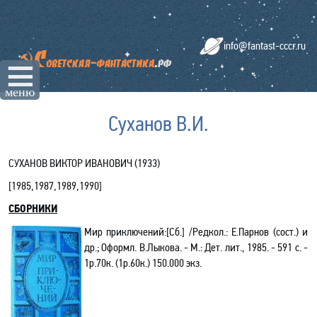
info@fantast-cccr.ru
☰
меню
Суханов В.И.
СУХАНОВ ВИКТОР ИВАНОВИЧ (1933)
[1985,1987,1989,1990]
СБОРНИКИ
Мир приключений:[Сб.] /Редкол.: Е.Парнов (сост.) и
др.; Оформл. В.Лыкова. - М.: Дет. лит., 1985. - 591 с. -
1р.70к. (1р.60к.) 150.000 экз.