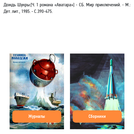
Дождь Шукры:[Ч. 1 романа «Аватара»] - СБ. Мир приключений
.
- М.:
Дет. лит., 1985. - С.390-475.
Журналы
Сборники