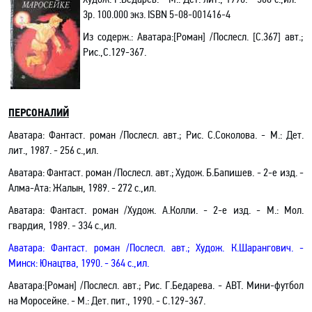
3р. 100.000 экз.
ISBN
5-08-001416-4
Из содерж.:
Аватара:[Роман] /Послесл. [С.367] авт.;
Рис.,С.129-367.
ПЕРСОНАЛИЙ
Аватара: Фантаст. роман /Послесл. авт.; Рис. С.Соколова. - М.: Дет.
лит., 1987. - 256 с.,ил.
Аватара: Фантаст. роман /Послесл. авт.; Худож. Б.Бапишев. - 2-е изд. -
Алма-Ата: Жалын, 1989. - 272 с.,ил.
Аватара: Фантаст. роман /Худож. А.Колли. - 2-е изд. - М.: Мол.
гвардия, 1989. - 334 с.,ил.
Аватара: Фантаст. роман /Послесл. авт.; Худож. К.Шарангович. -
Минск: Юнацтва, 1990. - 364 с.,ил.
Аватара:[Роман] /Послесл. авт.; Рис. Г.Бедарева
.
- АВТ. Мини-футбол
на Моросейке
.
- М.: Дет. пит., 1990. - С.129-367.