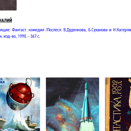
НАЛИЙ
щие: Фантаст. комедия /Послесл. В.Дуденкова, Б.Суханова и Н.Катерли;
. изд-во, 1990. - 367 с.