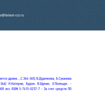
fo@fantast-cccr.ru
ается драма…,С.364-365] В.Дуденкова, Б.Суханова
366] Н.Катерли; Худож. В.Щукин, О.Полещук. -
.000 экз.
ISBN
5-7415-0237-7 - За счет средств ПО