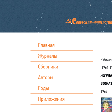
Главная
Журналы
Рабкин
Сборники
[
1961
,
1
ЖУРН
Авторы
ВОЖАТ
Годы
1963
Приложения