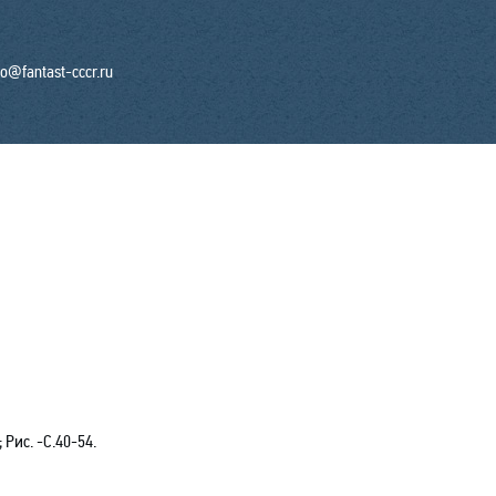
fo@fantast-cccr.ru
 Рис. -С.40-54.