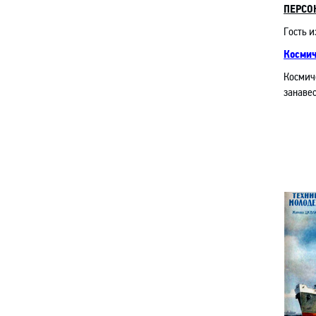
ПЕРСО
Гость и
Космич
Космич
занавес