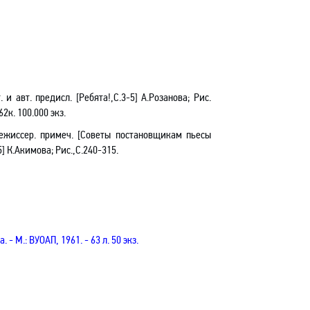
 и авт. предисл. [Ребята!,С.3-5] А.Розанова; Рис.
 62к. 100.000 экз.
Режиссер. примеч.
[
Советы постановщикам пьесы
5
]
К.Акимова; Рис.,С.240-
315.
 - М.: ВУОАП, 1961. - 63 л. 50 экз.