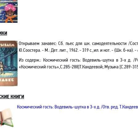
ИКИ
Открываем занавес
: Сб. пьес для шк. самодеятельности /Сост.
Ю.Соостера. - М.: Дет. лит., 1962. - 319 с.,ил. и нот. - (Шк. б-ка). -
Из содерж.
: Космический гость: Водевиль-шутка в 3-х д. /
«Космический гость»
,С.
285-288
]
Т.Кандеевой; Музыка
[
С.289-31
СКИЕ КНИГИ
Космический гость
: Водевиль-шутка в 3-х д. /Отв. ред. Т.Кандеева.