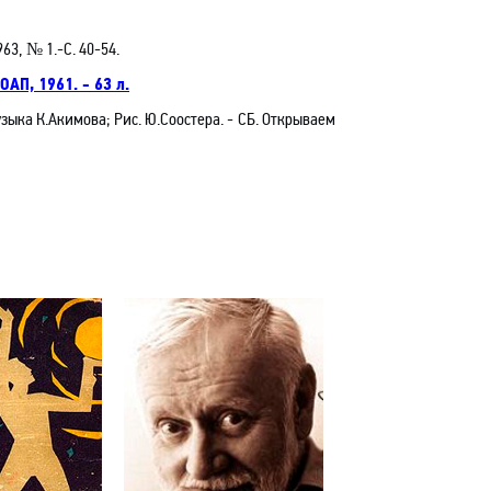
63, № 1.-С. 40-54.
УОАП, 1961. -
63 л
.
узыка К.Акимова; Рис. Ю.Соостера.
- СБ.
Открываем