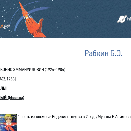
in
Рабкин Б.Э.
БОРИС ЭММАНУИЛОВИЧ (1924-1984)
962
,
1963
]
АЛЫ
ЫЙ (Москва)
1
Гость из космоса: Водевиль-шутка в 2-х д. /Музыка К.Акимова;