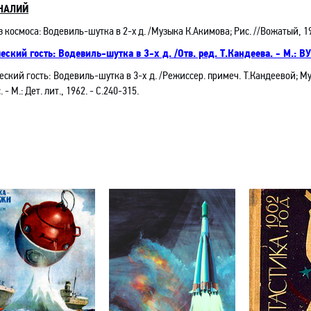
НАЛИЙ
з космоса: Водевиль-шутка в 2-х д. /Музыка К.Акимова; Рис. //Вожатый, 19
еский гость
: Водевиль-шутка в 3-х д. /Отв. ред. Т.Кандеева. - М.: В
еский гость
: Водевиль-шутка в 3-х д.
/Режиссер. примеч. Т.Кандеевой; М
.
- М.: Дет. лит., 1962. - С.240-
315.