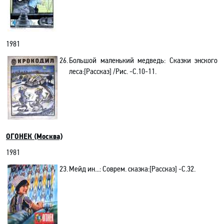
1981
26.
Большой маленький медведь: Сказки энского
леса
:[Рассказ]
/Рис. -С.10-11.
ОГОНЕК (Москва)
1981
23.
Мейд ин...: Соврем. сказка
:[Рассказ]
-С.32.