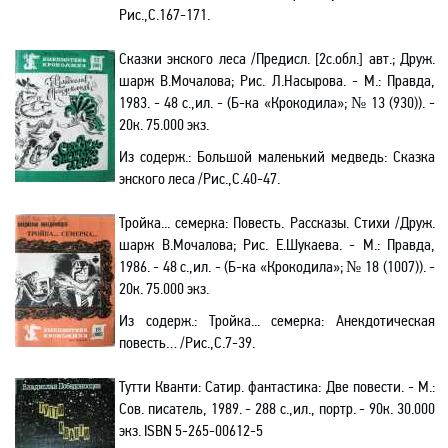
Рис.,С.167-171.
Сказки энского леса
/Предисл. [2с.обл.] авт.;
Друж.
шарж В.Мочалова;
Рис. Л.Насырова
. - М.: Правда,
1983. - 48 с.,ил. - (Б-ка «Крокодила»; № 13 (930)). -
20к. 75.000 экз
.
Из содерж.:
Большой маленький медведь: Сказка
энского леса
/Рис.
,С.40-47
.
Тройка... семерка
: Повесть. Рассказы. Стихи /
Друж.
шарж В.Мочалова;
Рис. Е.Шукаева
. - М.: Правда,
1986. - 48 с.,ил. - (Б-ка «Крокодила»; №
18 (1007)). -
20к. 75.000 экз
.
Из содерж.:
Тройка... семерка: Анекдотическая
повесть… /Рис.,С.7-39
.
Тутти Кванти: Сатир. фантастика: Две повести. - М.:
Сов. писатель, 1989. - 288 с.,ил., портр. - 90к. 30.000
экз.
ISBN
5-265-00612-5