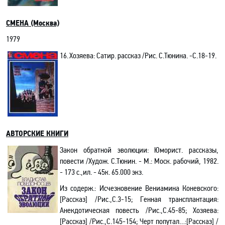
СМЕНА (Москва)
1979
16.
Хозяева: Сатир. рассказ /Рис. С.Тюнина. -С.18-19.
АВТОРСКИЕ КНИГИ
Закон обратной эволюции: Юморист. рассказы,
повести /Худож. С.Тюнин. - М.: Моск. рабочий, 1982.
- 173 с.,ил. - 45к. 65.000 экз.
Из содерж.:
Исчезновение Вениамина Коневского:
[Рассказ] /Рис.,С.3-15;
Генная трансплантация:
Анекдотическая повесть
/Рис.,С.45-85; Хозяева:
[Рассказ] /Рис.,С.145-154;
Черт попутал…
:[Рассказ] /