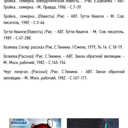
Тройка... семерка: Анекдотическая повесть… /Рис.
Е.Шукаева
. - АВТ.
Тройка... семерка.
- М.: Правда, 1986. - С.
7-39.
Тройка... семерка…:[Повесть] /Рис. - АВТ. Тутти Кванти
.
- М.: Сов.
писатель, 1989. - С.3-46.
Тутти Кванти:[Повесть] /Рис. - АВТ. Тутти Кванти
.
- М.: Сов. писатель,
1989. - С.47-288.
Хозяева: Сатир. рассказ /Рис. С.Тюнина. //Смена, 1979, № 16.-С.18-19.
Хозяева:[Рассказ] /Рис. С.Тюнина
.
- АВТ. Закон обратной эволюции
.
-
М.: Моск. рабочий, 1982. - С.145-154
Черт попутал…
:[Рассказ] /Рис. С.Тюнина
.
- АВТ. Закон обратной
эволюции
.
- М.: Моск. рабочий, 1982. - С.167-171.