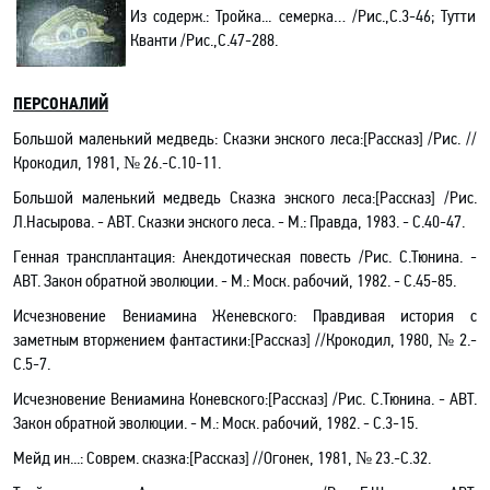
Из содерж.:
Тройка... семерка… /Рис.,С.3-46; Тутти
Кванти /Рис.,С.47-288.
ПЕРСОНАЛИЙ
Большой маленький медведь: Сказки энского леса
:[Рассказ]
/Рис. //
Крокодил, 1981, № 26.-С.10-11.
Большой маленький медведь
Сказка энского леса:[Рассказ]
/Рис.
Л.Насырова
. - АВТ.
Сказки энского леса. - М.: Правда, 1983. - С.40-47.
Генная трансплантация: Анекдотическая повесть
/Рис. С.Тюнина
.
-
АВТ. Закон обратной эволюции
.
- М.: Моск. рабочий, 1982. - С.45-85.
Исчезновение Вениамина Женевского: Правдивая история с
заметным вторжением фантастики:[Рассказ] //Крокодил, 1980, № 2.-
С.5-7.
Исчезновение Вениамина Коневского:[Рассказ] /Рис. С.Тюнина
.
- АВТ.
Закон обратной эволюции
.
- М.: Моск. рабочий, 1982. - С.3-15.
Мейд ин...: Соврем. сказка
:[Рассказ]
//Огонек, 1981, № 23.-С.32.