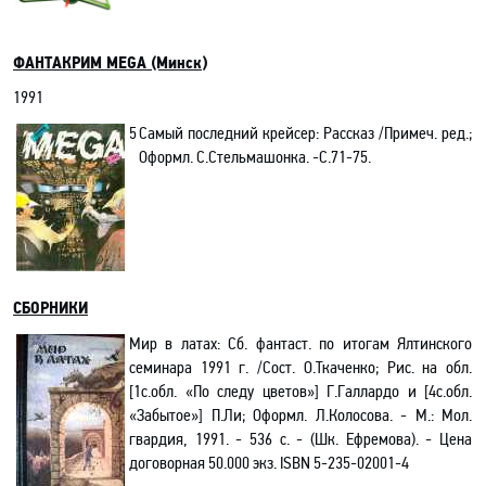
ФАНТАКРИМ
MEGA
(Минск
)
1991
5
Самый последний крейсер: Рассказ /Примеч. ред.;
Оформл. С.Стельмашонка. -С.71-75.
СБОРНИКИ
Мир в латах: Сб. фантаст. по итогам Ялтинского
семинара
1991 г
. /Сост. О.Ткаченко; Рис. на обл.
[1с.обл. «По следу цветов»] Г
.Галлардо и
[4с.обл.
«Забытое»]
П.Ли; Оформл. Л.Колосова. - М.: Мол.
гвардия, 1991. - 536 с. - (Шк. Ефремова). - Цена
договорная 50.000 экз.
ISBN
5-235-02001-4