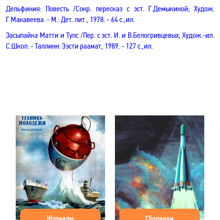
Дельфиния: Повесть /Сокр. пересказ с эст. Г.Демыкиной; Худож.
Г.Макавеева. - М.: Дет. лит., 1978. - 64 с.,ил.
Засыпайка Матти и Тупс /Пер. с эст. И. и В.Белогривцевых; Худож.-ил.
С.Шкоп. - Таллинн: Ээсти раамат, 1989. - 127 с.,ил.
Журналы
Сборники