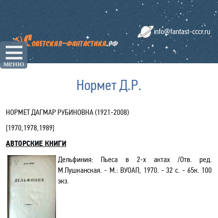
info@fantast-cccr.ru
☰
меню
Нормет Д.Р.
НОРМЕТ ДАГМАР РУБИНОВНА (1921-2008)
[
1970,1978,1989
]
АВТОРСКИЕ КНИГИ
Дельфиния
: Пьеса в 2-х актах
/Отв. ред.
М.Пушканская
. -
М.: ВУОАП, 1970. - 32 с. -
65к.
100
экз
.