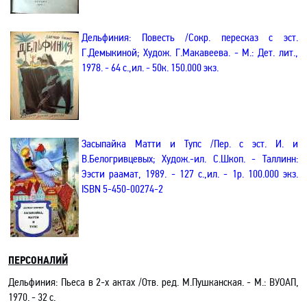
Дельфиния: Повесть /Сокр. пересказ с эст.
Г.Демыкиной; Худож. Г.Макавеева. - М.: Дет. лит.,
1978. - 64 с.,ил. - 50к. 150.000 экз.
Засыпайка Матти и Тупс /Пер. с эст. И. и
В.Белогривцевых; Худож.-ил. С.Шкоп. - Таллинн:
Ээсти раамат, 1989. - 127 с.,ил. - 1р. 100.000 экз.
ISBN
5-450-00274-2
ПЕРСОНАЛИЙ
Дельфиния
: Пьеса в 2-х актах
/Отв. ред. М.Пушканская
. -
М.: ВУОАП,
1970. - 32 с
.