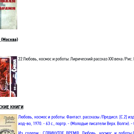
(Москва)
22
Любовь, космос и роботы: Лирический рассказ ХХI века /Рис. 
СКИЕ КНИГИ
Любовь, космос и роботы: Фантаст. рассказы /Предисл. [С.2] изд
изд-во, 1970. - 63 с., портр. - (Молодые писатели Верх. Волги). - 
Из содерж.:
СДВИНУТОЕ ВРЕМЯ: Любовь, космос и роботы,С.7