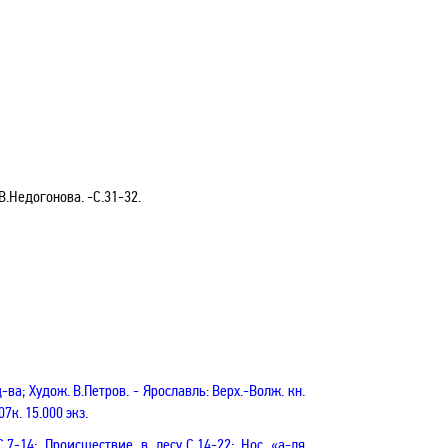
В.Недогонова. -С.31-32.
-ва; Худож. В.Петров. - Ярославль: Верх.-Волж. кн.
07к. 15.000 экз.
-14; Происшествие в лесу,С.14-22; Нос «а-ля