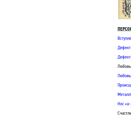
ПЕРСО
Вступл
Дефект 
Дефект
Любовь,
Любовь
Происш
Металл
Нос «а-
Счастл