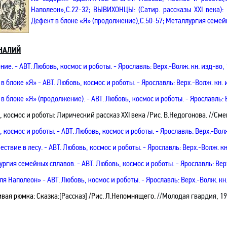
Наполеон»,С.22-32; ВЫВИХОНЦЫ: (Сатир. рассказы
XXI
века): 
Дефект в блоке «Я» (продолжение),С.50-57; Металлургия семей
НАЛИЙ
ение
.
- АВТ. Любовь, космос и роботы
.
- Ярославль: Верх.-Волж. кн. изд-во, 
в блоке «Я» - АВТ. Любовь, космос и роботы
.
- Ярославль: Верх.-Волж. кн. и
 в блоке «Я» (продолжение)
.
- АВТ. Любовь, космос и роботы
.
- Ярославль: В
 космос и роботы: Лирический рассказ ХХI века /Рис. В.Недогонова. //Смен
, космос и роботы
.
- АВТ. Любовь, космос и роботы
.
- Ярославль: Верх.-Волж.
ествие в лесу
.
- АВТ. Любовь, космос и роботы
.
- Ярославль: Верх.-Волж. кн.
ургия семейных сплавов
.
- АВТ. Любовь, космос и роботы
.
- Ярославль: Верх
ля Наполеон» - АВТ. Любовь, космос и роботы
.
- Ярославль: Верх.-Волж. кн.
ивая рюмка:
Сказка
:[Рассказ]
/Рис
. Л.
Непомнящего
.
//Молодая гвардия, 19