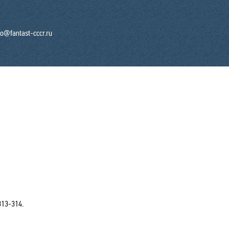
fo@fantast-cccr.ru
313-314.