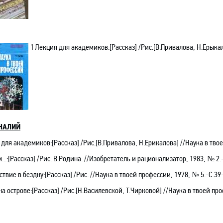
1
Лекция для академиков:[Рассказ] /Рис.[В.Привалова, Н.Ерыкал
НАЛИЙ
для академиков:[Рассказ] /Рис.[В.Привалова, Н.Ерикалова] //Наука в твое
..:[Рассказ] /Рис. В.Родина. //Изобретатель и рационализатор, 1983, № 2.
твие в бездну:[Рассказ] /Рис. //Наука в твоей профессии, 1978, № 5.-С.39
а острове:[Рассказ] /Рис.[Н.Василевской, Т.Чирковой] //Наука в твоей про