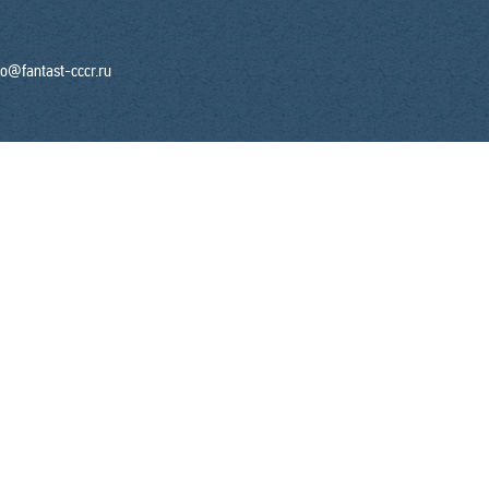
fo@fantast-cccr.ru