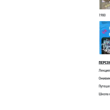
1980
ПЕРСО
Лекция 
Оживим.
Путешес
Школа н