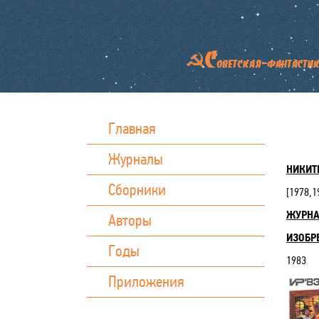
Главная
Журналы
НИКИТ
Сборники
[
1978,1
ЖУРН
Авторы
ИЗОБР
Годы
1983
Приложения