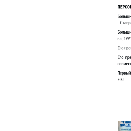
ПЕРСО
Большие
- Ставр
Большие
ка, 1991
Его пре
Его пре
совмес
Первый
Е.Ю.