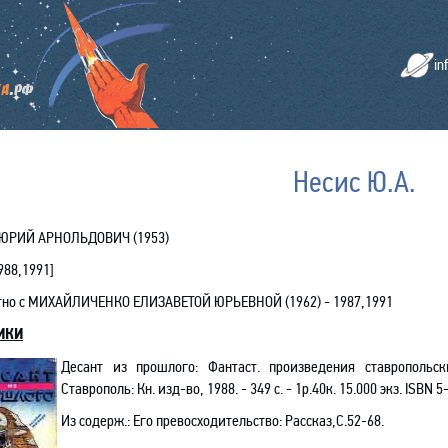
in
Несис Ю.А.
ЮРИЙ АРНОЛЬДОВИЧ (1953)
988,1991
]
тно с
МИХАЙЛИЧЕНКО ЕЛИЗАВЕТОЙ ЮРЬЕВНОЙ (1962) -
1987,1991
ИКИ
Десант из прошлого: Фантаст. произведения ставропольски
Ставрополь: Кн. изд-во, 1988. - 349 с. - 1р.40к. 15.000 экз.
ISBN
5-
Из содерж.
:
Его превосходительство: Рассказ,С.52-68
.