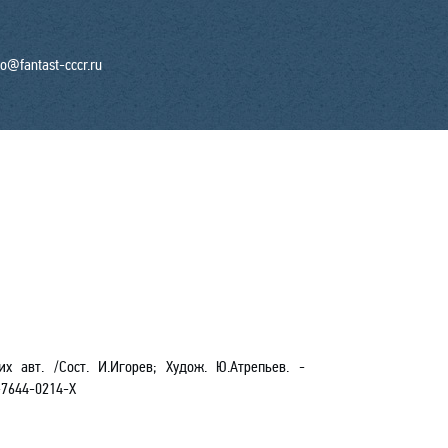
fo@fantast-cccr.ru
х авт. /Сост. И.Игорев; Худож. Ю.Атрепьев. -
7644-0214-Х