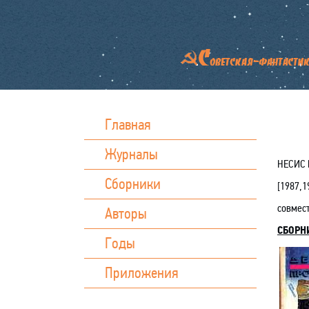
Главная
Журналы
НЕСИС 
Сборники
[
1987,1
совмес
Авторы
СБОРН
Годы
Приложения