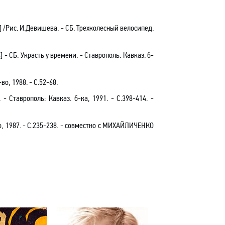
] /Рис.
И.Девишева
. - СБ. Трехколесный велосипед.
 - СБ. Украсть у времени
.
- Ставрополь: Кавказ. б-
во, 1988. - С.52-68.
.
- Ставрополь: Кавказ. б-ка, 1991. - С.398-414. -
, 1987. -
С.235-238
. -
совместно с
МИХАЙЛИЧЕНКО