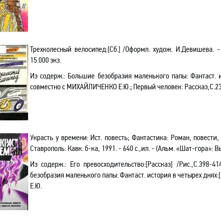
Трехколесный велосипед
:
[
Сб.
]
/Оформл. худож. И.Девишева
. 
15.000 экз.
Из содерж.:
Большие безобразия маленького папы: Фантаст. 
совместно с
МИХАЙЛИЧЕНКО Е.Ю.
;
Первый человек: Рассказ,С.2
Украсть у времени: Ист. повесть; Фантастика: Роман, повести,
Ставрополь: Кавк. б-ка, 1991. - 640 с.,ил. - (Альм. «Шат-гора»: Вып
Из содерж.:
Его превосходительство:[Рассказ] /Рис.,С.398-41
безобразия маленького папы: Фантаст. история в четырех днях:[
Е.Ю.