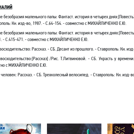
НАЛИЙ
 безобразия маленького папы: Фантаст. история в четырех днях
:[Повесть
ополь: Кн. изд-во, 1987. - С.64-154. -
совместно с
МИХАЙЛИЧЕНКО Е.Ю.
 безобразия маленького папы: Фантаст. история в четырех днях:[Повесть]
. - С.415-471. -
совместно с
МИХАЙЛИЧЕНКО Е.Ю.
восходительство: Рассказ. - СБ. Десант из прошлого
.
- Ставрополь: Кн. изд-
восходительство:[Рассказ] /Рис. Т.Литвиновой. - СБ. Украсть у времени
тно с
МИХАЙЛИЧЕНКО Е.Ю.
 человек: Рассказ
. - СБ. Трехколесный велосипед. - Ставрополь: Кн. изд-во