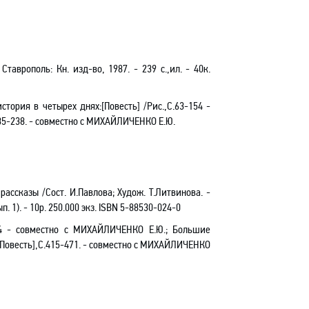
- Ставрополь: Кн. изд-во, 1987. - 239 с.,ил. - 40к.
история в четырех
днях
:
[
Повесть
]
/Рис.
,С.6
3-154 -
35-238
. -
совместно с
МИХАЙЛИЧЕНКО Е.Ю.
 рассказы /Сост. И.Павлова; Худож. Т.Литвинова. -
. 1). - 10р. 250.000 экз.
ISBN
5-88530-024-0
4
-
совместно с
МИХАЙЛИЧЕНКО Е.Ю.
; Большие
Повесть],С.415-471
. -
совместно с
МИХАЙЛИЧЕНКО