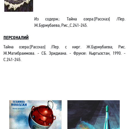
Из содерж.:
Тайна озера:[Рассказ] /Пер.
Ж.Буржубаева; Рис.,С.241-245.
ПЕРСОНАЛИЙ
Тайна озера:[Рассказ] /Пер. с кирг. Ж.Буржубаева; Рис.
Ж.Матибраимова. - СБ. Эридиана
.
- Фрунзе: Кыргызстан,
1990. -
С.241-245.