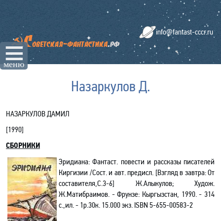
info@fantast-cccr.ru
☰
меню
Назаркулов Д.
НАЗАРКУЛОВ ДАМИЛ
[
1990
]
СБОРНИКИ
Эридиана: Фантаст. повести и рассказы писателей
Киргизии /Сост. и авт. предисл. [
Взгляд в завтра: От
составителя,С.3-6]
Ж.Алыкулов; Худож.
Ж.Матибраимов. - Фрунзе: Кыргызстан, 1990. - 314
с.,ил. - 1р.30к. 15.000 экз.
ISBN
5-655-00583-2