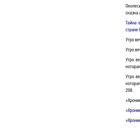
Околес
сказка 
Тайна 
стране
Утро ве
Утро в
Утро в
которая
Утро в
которая
208.
«Хроник
«Хроник
«Хроник