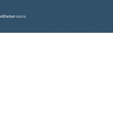
fo@fantast-cccr.ru