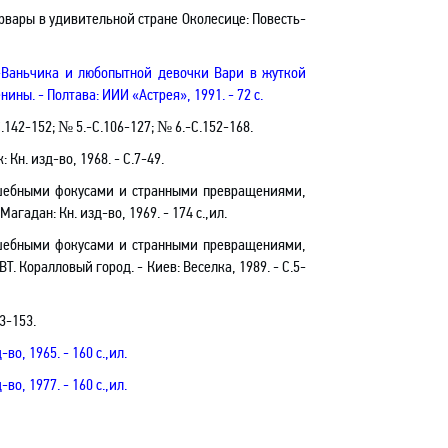
вары в удивительной стране Околесице: Повесть-
-Ваньчика и любопытной девочки Вари в жуткой
Зенины
. - Полтава: ИИИ «Астрея», 1991. - 72 с.
.142-152; № 5.-C.106-127; № 6.-C.152-168.
 Кн. изд-во, 1968. - С.7-49.
лшебными фокусами и странными превращениями,
агадан: Кн. изд-во, 1969. - 174 с.,ил.
лшебными фокусами и странными превращениями,
АВТ. Коралловый город
.
- Киев: Веселка, 1989. - C.5-
3-153.
о, 1965. - 160 с.,ил.
о, 1977. - 160 с.,ил.