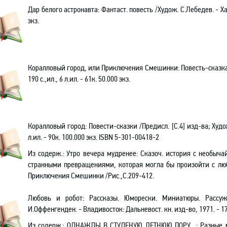
Дар белого астронавта: Фантаст. повесть /Худож. С.Лебедев. - Хаба
экз.
Коралловый город, или Приключения Смешинки: Повесть-сказка /
190 с.,ил., 6 л.ил. - 61к. 50.000 экз.
Коралловый город: Повести-сказки /Предисл.
[С.4]
изд-ва; Худож
л.ил. - 90к. 100.000 экз.
ISBN
5-301-00418-2
Из содерж.:
Утро вечера мудренее: Сказоч. история с необы
странными превращениями, которая могла бы произойти с люб
Приключения Смешинки /Рис.,С.209-412.
Любовь и робот: Рассказы. Юморески. Миниатюры. Рассужд
И.Оффенгенден. - Владивосток: Дальневост. кн. изд-во, 1971. - 172 
Из содерж.: ОДНАЖДЫ В СТУДЕНУЮ ЛЕТНЮЮ ПОРУ…: Разные м