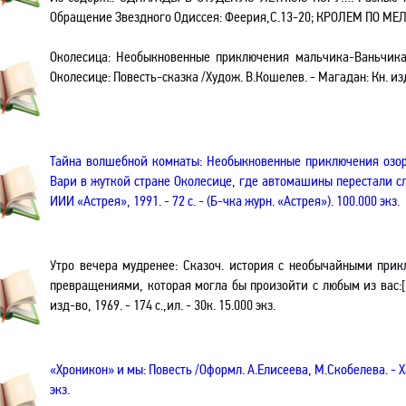
Обращение Звездного Одиссея: Феерия,С.13-20;
КРОЛЕМ ПО МЕЛК
Околесица: Необыкновенные приключения мальчика-Ваньчика
Околесице: Повесть-сказка /Худож. В.Кошелев. - Магадан: Кн. изд-во
Тайна волшебной комнаты
: Необыкновенные приключения озо
Вари в жуткой стране Околесице, где автомашины перестали с
ИИИ «Астрея», 1991. - 72 с. - (Б-чка журн. «Астрея»). 100.000 экз.
Утро вечера мудренее: Сказоч. история с необычайными пр
превращениями, которая могла бы произойти с любым из вас:[П
изд-во, 1969. - 174 с.,ил. - 30к. 15.000 экз.
«Хроникон» и мы: Повесть /Оформл. А.Елисеева, М.Скобелева. - Хаба
экз.