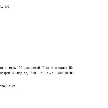
06-127.
адки, игры: Сб. для детей /Сост. и предисл. [От
оярск: Кн. изд-во, 1968. - 210 с.,ил. - 70к. 30.000
гова
,С.7-49.