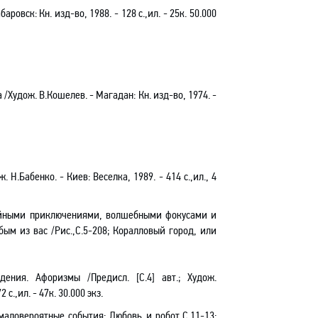
ровск: Кн. изд-во, 1988. - 128 с.,ил. - 25к. 50.000
Худож. В.Кошелев. - Магадан: Кн. изд-во, 1974. -
. Н.Бабенко. - Киев: Веселка, 1989. - 414 с.,ил., 4
чайными приключениями, волшебными фокусами и
ым из вас /Рис.,C.5-208; Коралловый город, или
ения. Афоризмы /Предисл. [С.4] авт.; Худож.
с.,ил. - 47к. 30.000 экз.
аловероятные события:
Любовь и робот,С.11-13;