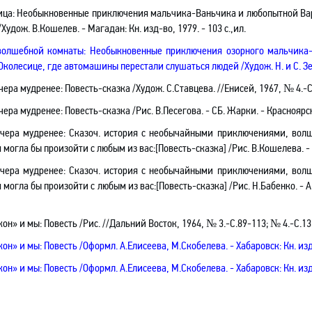
ица: Необыкновенные приключения мальчика-Ваньчика и любопытной Вар
/Худож. В.Кошелев. - Магадан: Кн. изд-во, 1979. - 103 с.,ил.
волшебной комнаты
: Необыкновенные приключения озорного мальчика
 Околесице, где автомашины перестали слушаться людей /
Худож. Н. и С. 
чера мудренее: Повесть-сказка /Худож. С.Ставцева. //Енисей, 1967, № 4.-C
ечера мудренее
: Повесть-сказка /
Рис.
В.Песегова
.
- СБ. Жарки. - Красноярск:
ечера мудренее: Сказоч. история с необычайными приключениями, во
 могла бы произойти с любым из вас:[Повесть-сказка] /Рис. В.Кошелева. - М
ечера мудренее: Сказоч. история с необычайными приключениями, во
 могла бы произойти с любым из вас:[Повесть-сказка] /Рис. Н.Бабенко. - 
он» и мы: Повесть /Рис. //Дальний Восток, 1964, № 3.-С.89-113; № 4.-С.13
он» и мы: Повесть /Оформл. А.Елисеева, М.Скобелева. - Хабаровск: Кн. изд-в
он» и мы: Повесть /Оформл. А.Елисеева, М.Скобелева. - Хабаровск: Кн. изд-в