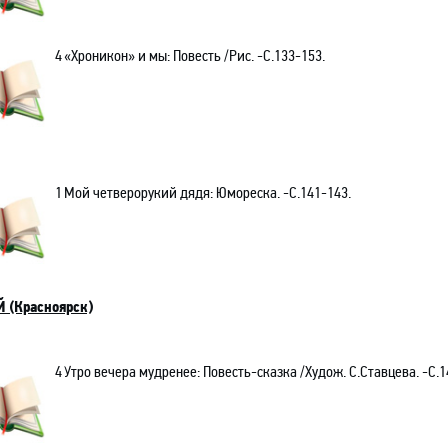
4
«Хроникон» и мы: Повесть /Рис. -С.133-153.
1
Мой четверорукий дядя: Юмореска. -С.141-143.
 (Красноярск)
4
Утро вечера мудренее: Повесть-сказка /Худож. С.Ставцева. -C.1