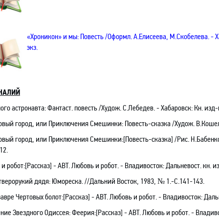
«Хроникон» и мы: Повесть /Оформл. А.Елисеева, М.Скобелева. - Ха
экз.
НАЛИЙ
ого астронавта: Фантаст. повесть /Худож. С.Лебедев. - Хабаровск: Кн. изд-во
вый город, или Приключения Смешинки: Повесть-сказка /Худож. В.Кошелев.
овый город, или Приключения Смешинки:[Повесть-сказка] /Рис. Н.Бабенк
12.
 и робот
:[Рассказ]
- АВТ. Любовь и робот
.
- Владивосток: Дальневост. кн. из
верорукий дядя: Юмореска. //Дальний Восток, 1983, № 1.-С.141-143.
завре Чертовых болот
:[Рассказ]
- АВТ. Любовь и робот
.
- Владивосток: Дальн
ние Звездного Одиссея: Феерия
:[Рассказ]
- АВТ. Любовь и робот
.
- Владиво