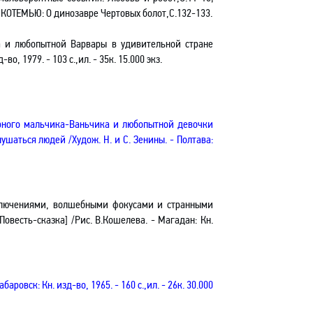
ОТЕМЬЮ: О динозавре Чертовых болот,С.132-133.
 и любопытной Варвары в удивительной стране
, 1979. - 103 с.,ил. - 35к. 15.000 экз.
рного мальчика-Ваньчика и любопытной девочки
лушаться людей /
Худож. Н. и С. Зенины
. - Полтава:
иключениями, волшебными фокусами и странными
овесть-сказка] /Рис. В.Кошелева. - Магадан: Кн.
ровск: Кн. изд-во, 1965. - 160 с.,ил. - 26к. 30.000