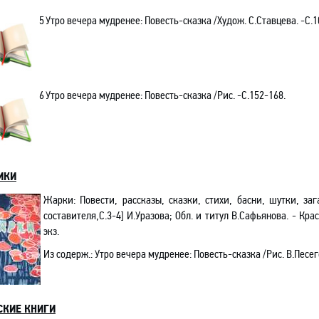
5
Утро вечера мудренее: Повесть-сказка /Худож. С.Ставцева. -C.1
6
Утро вечера мудренее: Повесть-сказка /Рис. -C.152-168.
ИКИ
Жарки: Повести, рассказы, сказки, стихи, басни, шутки, заг
составителя,С.3-4] И.Уразова; Обл. и титул В.Сафьянова. - Красн
экз.
Из содерж.
:
Утро вечера мудренее
: Повесть-сказка /
Рис.
В.Песе
СКИЕ КНИГИ