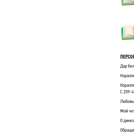
ПЕРСО
Дар бел
Коралло
Коралл
С.209-4
Любовь
Мой чет
О дино
Обраще