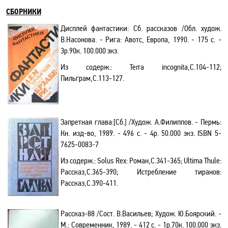
СБОРНИКИ
Дисплей фантастики: Сб. рассказов /Обл. худож.
В.Насонова. - Рига: Авотс, Европа, 1990. - 175 с. -
3р.90к. 100.000 экз.
Из содерж.
:
Terra incognita,С.104-112;
Пильграм,С.113-127
.
Запретная глава:[Сб.] /Худож. А.Филиппов. - Пермь:
Кн. изд-во, 1989. - 496 с. - 4р. 50.000 экз.
ISBN
5-
7625-0083-7
Из содерж.
:
Solus
Rex
: Роман,С.341-365;
Ultima
Thule
:
Рассказ,С.365-390; Истребление тиранов:
Рассказ,С.390-411.
Рассказ-88
/Сост. В.Васильев; Худож. Ю.Боярский
. -
М.: Современник, 1989. - 412 с. - 1р.70к. 100.000 экз.