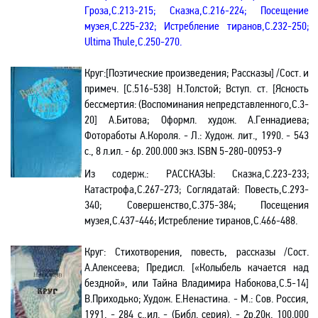
Гроза,С.213-215; Сказка,С.216-224; Посещение
музея,С.225-232; Истребление тиранов,С.232-250;
Ultima Thule,С.250-270.
Круг
:[Поэтические произведения; Рассказы] /Сост. и
примеч. [С.516-538] Н.Толстой; Вступ. ст. [Ясность
бессмертия: (Воспоминания непредставленного,С.3-
20] А.Битова; Оформл. худож. А.Геннадиева;
Фотоработы А.Короля. - Л.: Худож. лит., 1990. - 543
с.,
8 л
.ил. - 6р. 200.000 экз.
ISBN
5-280-00953-9
Из содерж.:
РАССКАЗЫ: Сказка,С.223-233;
Катастрофа,С.267-273; Соглядатай: Повесть,С.293-
340; Совершенство,С.375-384; Посещения
музея,С.437-446; Истребление тиранов,С.466-488.
Круг
: Стихотворения, повесть, рассказы /Сост.
А.Алексеева; Предисл. [«Колыбель качается над
бездной», или Тайна Владимира Набокова,С.5-14]
В.Приходько; Худож. Е.Ненастина. - М.: Сов. Россия,
1991. - 284 с.,ил. - (Библ. серия). - 2р.20к. 100.000