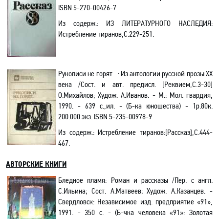
ISBN
5-270-00426-7
Из содерж.:
ИЗ ЛИТЕРАТУРНОГО НАСЛЕДИЯ:
Истребление тиранов,С.229-251.
Рукописи не горят…
: Из антологии русской прозы ХХ
века /Сост. и авт. предисл. [Реквием,С.3-30]
О.Михайлов; Худож. А.Иванов. - М.: Мол. гвардия,
1990. - 639 с.,ил. - (Б-ка юношества) - 1р.80к.
200.000 экз.
ISBN
5-235-00978-9
Из содерж.:
Истребление тиранов:[Рассказ],С.444-
467.
АВТОРСКИЕ КНИГИ
Бледное пламя: Роман и рассказы /Пер. с англ.
С.Ильина; Сост. А.Матвеев; Худож. А.Казанцев. -
Свердловск: Независимое изд. предприятие «91»,
1991. - 350 с. - (Б-чка человека «91»: Золотая