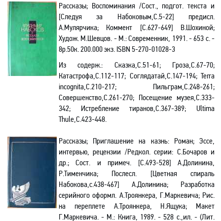
Рассказы; Воспоминания
/Сост., подгот. текста и
[Следуя за Набоковым,С.5-22] предисл.
А.Мулярчика; Коммент [С.627-649] В.Шохиной;
Худож. М.Шевцов. - М.: Современник, 1991. - 653 с. -
8р.50к. 200.000 экз.
ISBN
5-270-01028-3
Из содерж.:
Сказка,С.51-61; Гроза,С.67-70;
Катастрофа,С.112-117; Соглядатай,С.147-194;
Terra
incognita
,С.210-217; Пильграм,С.248-261;
Совершенство,С.261-270; Посещение музея,С.333-
342; Истребление тиранов,С.367-389;
Ultima
Thule,С.423-448.
Рассказы; Приглашение на казнь: Роман; Эссе,
интервью, рецензии /Редкол. серии: С.Бочаров и
др.; Сост. и примеч. [С.493-528] А.Долинина,
Р.Тименчика; Послесл. [Цветная спираль
Набокова,с.438-467] А.Долинина; Разработка
серийного оформл. А.Троянкера, Г.Маркевича; Рис.
на переплете А.Троянкера, Н.Ящука; Макет
Г.Маркевича. - М.: Книга, 1989. - 528 с.,ил. - (Лит.