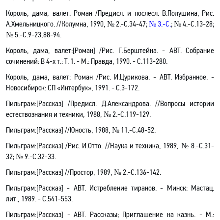
Король, дама, валет: Роман /Предисл. и послесл. В.Полушина; Рис.
А.Хмельницкого. //Колумна, 1990, № 2.-С.34-47;
№ 3.-С.
;
№ 4.-С.13-28;
№ 5.-С.9-23,88-94.
Король, дама, валет:[Роман]
/Рис.
Г.Берштейна. - АВТ. Собрание
сочинений: В 4-х т.: Т. 1
.
- М.: Правда, 1990. -
С.113-280.
Король, дама, валет
: Роман /Рис. И.Цурикова.
-
АВТ.
Избранное
.
-
Новосибирск: СП «Интербук», 1991. -
С.3-172.
Пильграм:[Рассказ] /Предисл. Д.Александрова. //Вопросы истории
естествознания и техники, 1988, № 2.-С.119-129.
Пильграм:[Рассказ] //Юность, 1988, № 11.-C.48-52.
Пильграм:[Рассказ] /Рис. И.Отто. //Наука и техника, 1989, № 8.-С.31-
32; № 9.-С.32-33.
Пильграм:[Рассказ] //Простор, 1989, № 2.-С.136-142.
Пильграм:[Рассказ] - АВТ. Истребление тиранов
.
- Минск: Мастац.
лит., 1989. - С.541-553.
Пильграм:[Рассказ] - АВТ.
Рассказы; Приглашение на казнь
.
- М.: