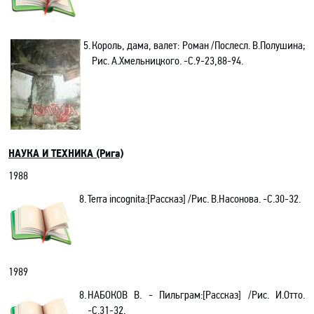
5.
Король, дама, валет: Роман /Послесл. В.Полушина;
Рис. А.Хмельницкого. -С.9-23,88-94.
НАУКА И ТЕХНИКА (Рига)
1988
8.
Terra incognita:[Рассказ] /Рис. В.Насонова. -C.30-32.
1989
8.
НАБОКОВ В. - Пильграм:[Рассказ] /Рис. И.Отто.
-С.31-32.