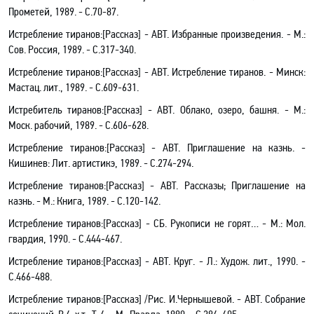
Прометей, 1989. - С.70-87.
Истребление тиранов:[Рассказ]
-
АВТ.
Избранные произведения
.
- М.:
Сов. Россия, 1989
. - С.317-340.
Истребление тиранов:[Рассказ] - АВТ. Истребление тиранов
.
- Минск:
Мастац. лит., 1989. - С.609-631.
Истребитель тиранов:[Рассказ] - АВТ. Облако, озеро, башня
.
- М.:
Моск. рабочий, 1989. - С.606-628.
Истребление тиранов:[Рассказ]
- АВТ. Приглашение на казнь
.
-
Кишинев: Лит. артистикэ, 1989. - С.274-294.
Истребление тиранов:[Рассказ] - АВТ.
Рассказы; Приглашение на
казнь
.
- М.: Книга, 1989. -
С.120-142.
Истребление тиранов:[Рассказ]
- СБ.
Рукописи не горят…
- М.: Мол.
гвардия, 1990. - С.444-467.
Истребление тиранов
:[Рассказ]
- АВТ.
Круг
.
- Л.: Худож. лит., 1990. -
С.466-488.
Истребление тиранов:[Рассказ] /Рис. И.Чернышевой. - АВТ. Собрание