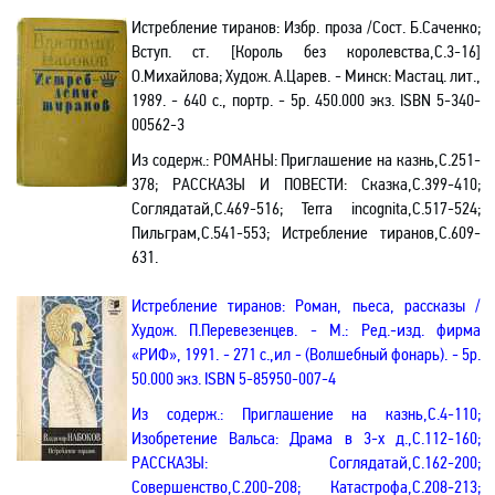
Истребление тиранов: Избр. проза /Сост. Б.Саченко;
Вступ. ст. [Король без королевства,С.3-16]
О.Михайлова; Худож. А.Царев. - Минск: Мастац. лит.,
1989. - 640 с., портр. - 5р. 450.000 экз.
ISBN
5-340-
00562-3
Из содерж.:
РОМАНЫ: Приглашение на казнь,С.251-
378; РАССКАЗЫ И ПОВЕСТИ: Сказка,С.399-410;
Соглядатай
,С.469-516;
Terra
incognita
,С.517-524;
Пильграм,С.541-553; Истребление тиранов,С.609-
631.
Истребление тиранов: Роман, пьеса, рассказы /
Худож. П.Перевезенцев. - М.: Ред.-изд. фирма
«РИФ», 1991. - 271 с.,ил - (Волшебный фонарь). - 5р.
50.000 экз.
ISBN
5-85950-007-4
Из содерж.:
Приглашение на казнь,С.4-110;
Изобретение Вальса: Драма в 3-х д.,С.112-160;
РАССКАЗЫ: Соглядатай,С.162-200;
Совершенство,С.200-208; Катастрофа,С.208-213;