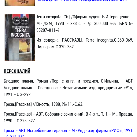
Terra incognita
:
[
Сб
.
]
/
Оформл
.
худож
.
В.И.Терещенко. -
М.: ДЭМ, 1990. - 383 с. - 7р. 300.000 экз.
ISBN
5-
85207-011-4
Из содерж.:
РАССКАЗЫ:
Terra
incognita
,С.363-369;
Пильграм,С.370-382.
ПЕРСОНАЛИЙ
Бледное пламя
: Роман
/Пер. с англ. и предисл. С.Ильина. -
АВТ.
Бледное пламя
.
- Свердловск: Независимое изд. предприятие «91»,
1991. - С
.3-292.
Гроза:[Рассказ] //Юность, 1988, № 11.-C.63.
Гроза:[Рассказ] - АВТ. Собрание сочинений: В 4-х т.: Т. 1
.
- М.: Правда,
1990. -
С.325-327.
Гроза
.
- АВТ. Истребление тиранов
.
- М.: Ред.-изд. фирма «РИФ», 1991.