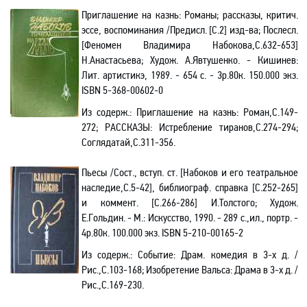
Приглашение на казнь: Романы; рассказы, критич.
эссе, воспоминания /Предисл. [С.2] изд-ва; Послесл.
[Феномен Владимира Набокова,С.632-653]
Н.Анастасьева; Худож. А.Явтушенко. - Кишинев:
Лит. артистикэ, 1989. - 654 с. - 3р.80к. 150.000 экз.
ISBN
5-368-00602-0
Из содерж.:
Приглашение на казнь: Роман,С.149-
272; РАССКАЗЫ: Истребление тиранов,С.274-294;
Соглядатай,С.311-356.
Пьесы
/Сост., вступ. ст. [Набоков и его театральное
наследие,С.5-42], библиограф.
c
правка [
C
.252-265]
и коммент. [С.266-286] И.Толстого; Худож.
Е.Гольдин
. - М.: Искусство, 1990. - 289 с.,ил., портр.
-
4р.80к. 100.000 экз.
ISBN
5-210-00165-2
Из содерж.:
Событие: Драм. комедия в 3-х д. /
Рис.,С.103-168; Изобретение Вальса: Драма в 3-х д. /
Рис.,С.169-230.