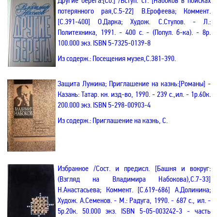
Другие берега:[Сб.] /Вступ. ст. [Набоков в поисках
потерянного рая,С.5-22] В.Ерофеева; Коммент.
[С.391-400] О.Дарка; Худож. С.Стулов. - Л.:
Политехника, 1991. - 400 с. - (Попул. б-ка). - 8р.
100.000 экз.
ISBN
5-7325-0139-8
Из содерж.:
Посещения музея,С.381-390.
Защита Лужина; Приглашение на казнь
:[Романы] -
Казань: Татар. кн. изд-во, 1990. - 239 с.,ил. - 1р.60к.
200.000 экз.
ISBN
5-298-00903-4
Из содерж.:
Приглашение на казнь, С.
Избранное
/Сост. и предисл. [Башня и вокруг:
(Взгляд на Владимира Набокова),С.7-33]
Н.Анастасьева; Коммент. [С.619-686] А.Долинина;
Худож. А.Семенов. - М.: Радуга, 1990. - 687 с., ил. -
5р.20к. 50.000 экз.
ISBN
5-05-003242-3 - часть