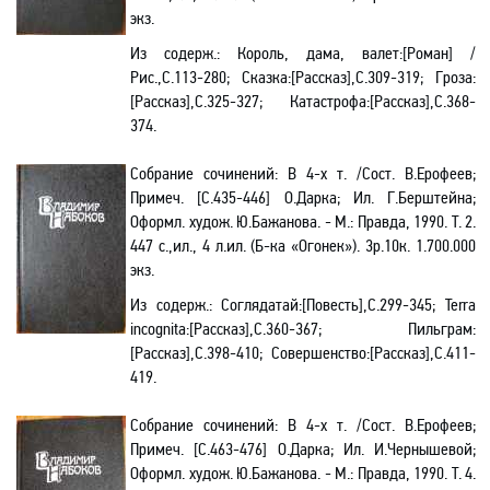
экз.
Из содерж.:
Король, дама, валет
:[Роман]
/
Рис.,С.113-280; Сказка
:[Рассказ]
,С.309-319; Гроза
:
[Рассказ]
,С.325-327; Катастрофа
:[Рассказ]
,С.368-
374.
Собрание сочинений: В 4-х т. /Сост. В.Ерофеев;
Примеч. [С.435-446] О.Дарка; Ил. Г.Берштейна;
Оформл. худож. Ю.Бажанова. - М.: Правда, 1990. Т.
2
.
447 с.,ил.,
4 л
.ил. (Б-ка «Огонек»). 3р.10к. 1.700.000
экз.
Из содерж.:
Соглядатай:[Повесть],С.299-345;
Terra
incognita
:[Рассказ]
,С.360-367; Пильграм
:
[Рассказ]
,С.398-410; Совершенство
:[Рассказ]
,С.411-
419.
Собрание сочинений: В 4-х т. /Сост. В.Ерофеев
;
Примеч. [С.463-476] О.Дарка
; Ил. И.Чернышевой;
Оформл.
худож.
Ю.Бажанова. - М.: Правда, 1990. Т. 4.