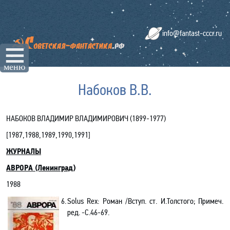
info@fantast-cccr.ru
☰
меню
Набоков В.В.
НАБОКОВ ВЛАДИМИР ВЛАДИМИРОВИЧ (1899-1977)
[
1987,1988,1989,1990,1991
]
ЖУРНАЛЫ
АВРОРА (Ленинград)
1988
6.
Solus
Rex
: Роман /Вступ. ст. И.Толстого; Примеч.
ред. -С.46-69.