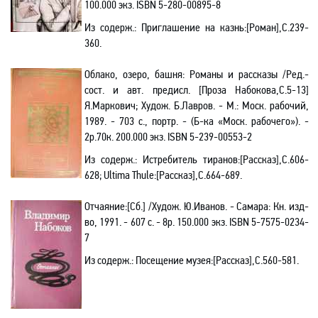
100.000 экз.
ISBN
5-280-00895-8
Из содерж.:
Приглашение на казнь:[Роман],С.239-
360.
Облако, озеро, башня: Романы и рассказы /Ред.-
сост. и авт. предисл. [Проза Набокова,С.5-13]
Я.Маркович; Худож. Б.Лавров. - М.: Моск. рабочий,
1989. - 703 с., портр. - (Б-ка «Моск. рабочего»). -
2р.70к. 200.000 экз.
ISBN
5-239-00553-2
Из содерж.:
Истребитель тиранов:[Рассказ],С.606-
628; Ultima Thule:[Рассказ],С.664-689.
Отчаяние:[Сб.] /Худож. Ю.Иванов. - Самара: Кн. изд-
во, 1991. - 607 с. - 8р. 150.000 экз.
ISBN
5-7575-0234-
7
Из содерж.:
Посещение музея:[Рассказ],С.560-581.