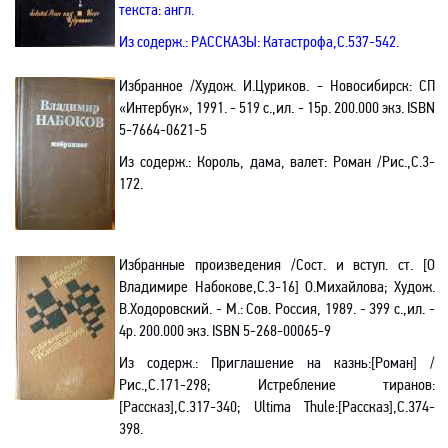
текста: англ.
Из содерж.: РАССКАЗЫ:
Катастрофа,С.537-542.
Избранное
/Худож. И.Цуриков. - Новосибирск: СП
«Интербук», 1991. - 519 с.,ил. - 15р. 200.000 экз.
ISBN
5-7664-0621-5
Из содерж.:
Король, дама, валет: Роман /Рис.
,С.3-
172.
Избранные произведения /Сост. и вступ. ст. [О
Владимире Набокове,С.3-16] О.Михайлова; Худож.
В.Ходоровский. - М.: Сов. Россия, 1989. - 399 с.,ил. -
4р. 200.000 экз.
ISBN
5-268-00065-9
Из содерж.:
Приглашение на казнь:[Роман] /
Рис.,С.171-298; Истребление тиранов:
[Рассказ],С.317-340; Ultima Thule:[Рассказ],С.374-
398.