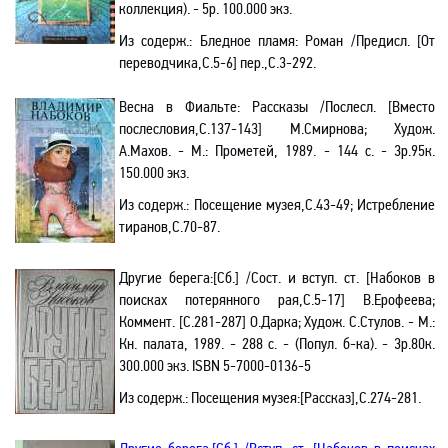
коллекция). - 5р. 100.000 экз.
Из содерж.: Бледное пламя: Роман /Предисл. [От
переводчика,С.5-6] пер.,С.3-292.
Весна в Фиальте: Рассказы /Послесл. [Вместо
послесловия,С.137-143] М.Смирнова; Худож.
А.Махов. - М.: Прометей, 1989. - 144 с. - 3р.95к.
150.000 экз.
Из содерж.:
Посещение музея,С.43-49; Истребление
тиранов,С.70-87.
Другие берега:[
Сб.
] /Сост. и вступ. ст. [Набоков в
поисках потерянного рая,С.5-17] В.Ерофеева;
Коммент. [С.281-287] О.Дарка; Худож. С.Стулов. - М.:
Кн. палата, 1989. - 288 с. - (Попул. б-ка). - 3р.80к.
300.000 экз.
ISBN
5-7000-0136-5
Из содерж.:
Посещения музея:[Рассказ],С.274-281.