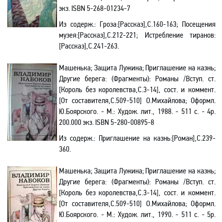
экз.
ISBN
5-268-01234-7
Из содерж.:
Гроза:[Рассказ],С.160-163; Посещения
музея:[Рассказ],С.212-221; Истребление тиранов:
[Рассказ],С.241-263.
Машенька; Защита Лужина; Приглашение на казнь;
Другие берега
: (Фрагменты): Романы /Вступ. ст.
[Король без королевства,С.3-14], сост. и коммент.
[От составителя,С.509-510] О.Михайлова; Оформл.
Ю.Боярского
. - М.: Худож. лит.,
1988.
- 511 с. - 4р.
200.000 экз.
ISBN
5-280-00895-8
Из содерж.:
Приглашение на казнь:[Роман],С.239-
360.
Машенька; Защита Лужина; Приглашение на казнь;
Другие берега
: (Фрагменты): Романы /Вступ. ст.
[Король без королевства,С.3-14], сост. и коммент.
[От составителя,С.509-510] О.Михайлова; Оформл.
Ю.Боярского
. - М.: Худож. лит.,
1990.
- 511 с. - 5р.