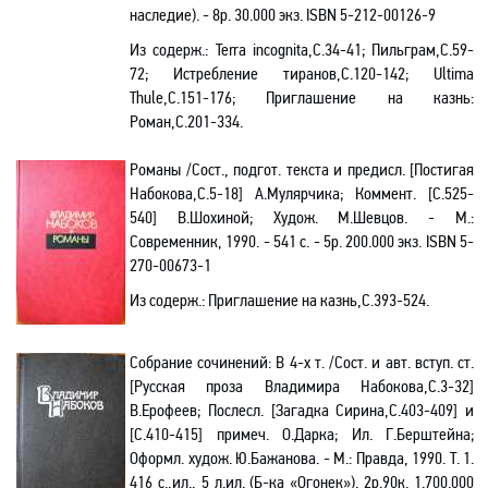
наследие). - 8р. 30.000 экз.
ISBN
5-212-00126-9
Из содерж.:
Terra
incognita
,С.34-41; Пильграм,С.59-
72; Истребление тиранов,С.120-142;
Ultima
Thule,С.151-176; Приглашение на казнь:
Роман,С.201-334.
Романы /Сост., подгот. текста и предисл. [Постигая
Набокова,С.5-18] А.Мулярчика; Коммент. [С.525-
540] В.Шохиной; Худож. М.Шевцов. - М.:
Современник, 1990. - 541 с. - 5р. 200.000 экз.
ISBN
5-
270-00673-1
Из содерж.:
Приглашение на казнь,С.393-524.
Собрание сочинений: В 4-х т. /Сост. и авт. вступ. ст.
[Русская проза Владимира Набокова,С.3-32]
В.Ерофеев; Послесл. [Загадка Сирина,С.403-409] и
[С.410-415] примеч. О.Дарка; Ил. Г.Берштейна;
Оформл. худож. Ю.Бажанова. - М.: Правда, 1990. Т.
1
.
416 с.,ил.,
5 л
.ил. (Б-ка «Огонек»). 2р.90к. 1.700.000