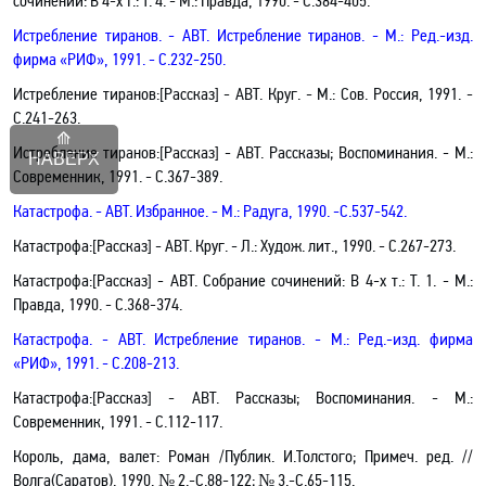
сочинений: В 4-х т.: Т. 4
.
- М.: Правда, 1990. - С.384-405.
Истребление тиранов
.
- АВТ. Истребление тиранов
.
- М.: Ред.-изд.
фирма «РИФ», 1991. - С.232-250.
Истребление тиранов
:[Рассказ]
- АВТ.
Круг
.
- М.: Сов. Россия, 1991. -
С.241-263.
Истребление тиранов
:[Рассказ] - АВТ.
Рассказы; Воспоминания
.
- М.:
НАВЕРХ
Современник, 1991. -
С.367-389.
Катастрофа.
- АВТ.
Избранное
.
- М.: Радуга, 1990. -
С.537-542.
Катастрофа:[Рассказ]
- АВТ.
Круг
.
- Л.: Худож. лит., 1990. -
С.267-273.
Катастрофа:[Рассказ]
- АВТ. Собрание сочинений: В 4-х т.: Т. 1
.
- М.:
Правда, 1990. -
С.368-374.
Катастрофа
.
- АВТ. Истребление тиранов
.
- М.: Ред.-изд. фирма
«РИФ», 1991. - С.208-213.
Катастрофа:[Рассказ] - АВТ.
Рассказы; Воспоминания
.
- М.:
Современник, 1991. -
С.112-117.
Король, дама, валет: Роман /Публик. И.Толстого; Примеч. ред. //
Волга(Саратов), 1990, № 2.-C.88-122; № 3.-C.65-115.