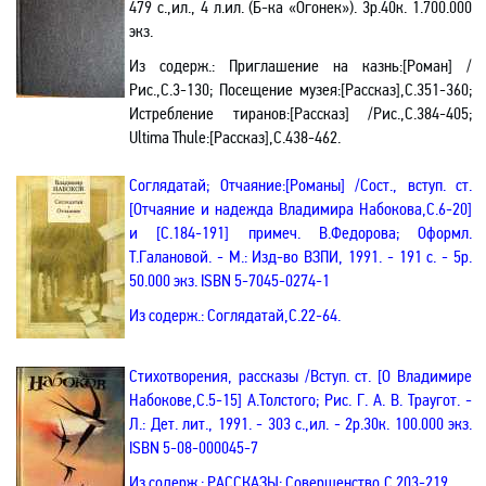
479 с.,ил
.,
4 л
.ил. (Б-ка «Огонек»)
. 3р.40к. 1.700.000
экз.
Из содерж.:
Приглашение на казнь:[Роман] /
Рис.,С.3-130; Посещение музея:[Рассказ],С.351-360;
Истребление тиранов:[Рассказ] /Рис.,С.384-405;
Ultima Thule:[Рассказ],С.438-462.
Соглядатай; Отчаяние:[Романы] /Сост., вступ. ст.
[Отчаяние и надежда Владимира Набокова,С.6-20]
и [С.184-191] примеч. В.Федорова; Оформл.
Т.Галановой. - М.: Изд-во ВЗПИ, 1991. - 191 с. - 5р.
50.000 экз.
ISBN
5-7045-0274-1
Из содерж.:
Соглядатай
,С.22-64.
Стихотворения, рассказы
/Вступ. ст. [О Владимире
Набокове,С.5-15] А.Толстого; Рис.
Г. А. В.
Траугот. -
Л.: Дет. лит., 1991. - 303 с.,ил. - 2р.30к. 100.000 экз.
ISBN
5-08-000045-7
Из содерж.: РАССКАЗЫ: Совершенство,С.203-219.