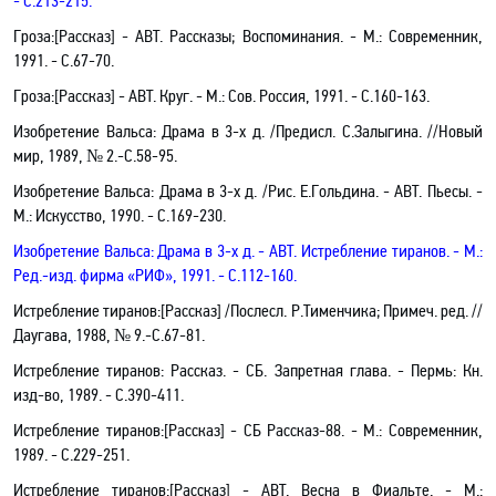
- С.213-215.
Гроза:[Рассказ] - АВТ.
Рассказы; Воспоминания
.
- М.: Современник,
1991. -
С.67-70.
Гроза
:[Рассказ]
- АВТ.
Круг
.
- М.: Сов. Россия, 1991. -
С.160-163.
Изобретение Вальса: Драма в 3-х д. /Предисл. С.Залыгина. //Новый
мир, 1989, № 2.-С.58-95.
Изобретение Вальса: Драма в 3-х д. /Рис.
Е.Гольдина.
- АВТ. Пьесы
.
-
М.: Искусство, 1990. - С.169-230.
Изобретение Вальса: Драма в 3-х д. - АВТ. Истребление тиранов
.
- М.:
Ред.-изд. фирма «РИФ», 1991. - С.112-160.
Истребление тиранов
:[Рассказ] /Послесл. Р.Тименчика; Примеч. ред.
//
Даугава, 1988, № 9.-C.67-81.
Истребление тиранов: Рассказ. - СБ. Запретная глава
.
- Пермь: Кн.
изд-во, 1989. - С.390-411.
Истребление тиранов:[Рассказ] - СБ Рассказ-88
.
- М.: Современник,
1989. - С.229-251.
Истребление тиранов
:[Рассказ]
- АВТ.
Весна в Фиальте
.
- М.: