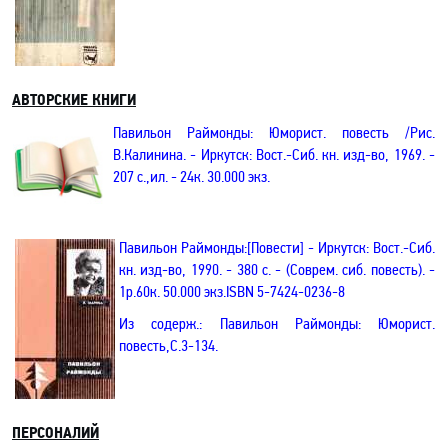
АВТОРСКИЕ КНИГИ
Павильон Раймонды: Юморист. повесть /Рис.
В.Калинина. - Иркутск: Вост.-Сиб. кн. изд-во, 1969. -
207 с.,ил. - 24к. 30.000 экз.
Павильон Раймонды:[Повести] - Иркутск: Вост.-Сиб.
кн. изд-во, 1990. - 380 с. - (Соврем. сиб. повесть). -
1р.60к. 50.000 экз.
ISBN
5-7424-0236-8
Из содерж.:
Павил
ьон Раймонды: Юморист.
повесть,
С.
3-134.
ПЕРСОНАЛИЙ