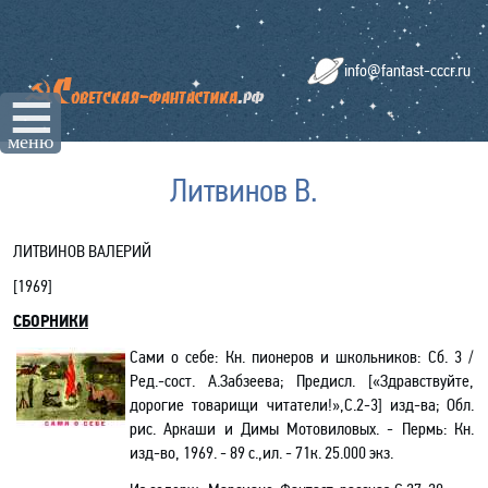
info@fantast-cccr.ru
☰
меню
Литвинов В.
ЛИТВИНОВ ВАЛЕРИЙ
[
1969
]
СБОРНИКИ
Сами о себе: Кн. пионеров и школьников: Сб. 3 /
Ред.-сост. А.Забзеева; Предисл. [«Здравствуйте,
дорогие товарищи читатели!»,С.2-3] изд-ва; Обл.
рис. Аркаши и Димы Мотовиловых. - Пермь: Кн.
изд-во, 1969. - 89 с.,ил. - 71к. 25.000 экз.