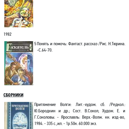
1982
5
Понять и помочь: Фантаст. рассказ /Рис. Н.Тюрина.
-С.64-70.
СБОРНИКИ
Притяжение Волги: Лит.-худож. сб. /Редкол.:
Ю.Бородкин и др.; Сост. В.Сокол; Худож. Е. и
Г.Соколовы. - Ярославль: Верх.-Волж. кн. изд-во,
1984. - 335 с.,ил. - 1р.50к. 60.000 экз.