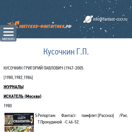
info@fantast-cccr.ru
☰
меню
Кусочкин Г.П.
КУСОЧКИН ГРИГОРИЙ ПАВЛОВИЧ (1947-2005
[1980,1982,1984]
ЖУРНАЛЫ
ИСКАТЕЛЬ (Москва)
1980
5
Репортаж: Фантаст. памфлет:[Рассказ] /Рис.
Т.Прокудиной. -С.46-52.