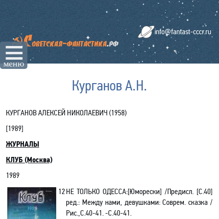
info@fantast-cccr.ru
☰
меню
Курганов А.Н.
КУРГАНОВ АЛЕКСЕЙ НИКОЛАЕВИЧ (1958)
[
1989
]
ЖУРНАЛЫ
КЛУБ
(Москва)
1989
12
НЕ ТОЛЬКО ОДЕССА:[Юмореск
и
] /Предисл. [С.40]
ред.: Между нами, девушками: Соврем. сказка /
Рис.,С.40-41. -С.40-41.