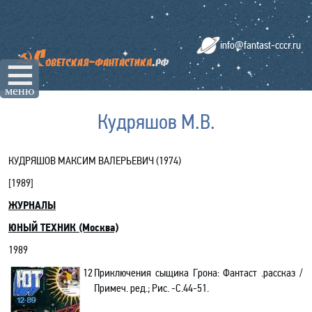
info@fantast-cccr.ru
☰
меню
Кудряшов М.В.
КУДРЯШОВ МАКСИМ ВАЛЕРЬЕВИЧ (1974)
[
1989
]
ЖУРНАЛЫ
ЮНЫЙ ТЕХНИК
(Москва)
1989
12
Приключения сыщика Грона: Фантаст .рассказ /
Примеч. ред.; Рис. -С.44-51.