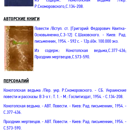
Р.Скоморовского,С.134-208.
АВТОРСКИЕ КНИГИ
Повести
/Вступ. ст. [Григорий Федорович Квитка-
Основьяненко,С.3-12] С.Шаховского. - Киев: Рад.
письменник, 1954. - 592 с. - 12р.60к. 100.000 экз.
Из содерж.:
Конотопская ведьма,С.377-436;
Праздник мертвецов,С.573-590.
ПЕРСОНАЛИЙ
Конотопская ведьма /Пер. укр. Р.Скоморовского
. - СБ.
Украинские
повести и рассказы: В 3-х т.: Т. 1. - М.: Гослитиздат, 1954. - С.134-208.
Конотопская ведьма
.
- АВТ.
Повести.
- Киев: Рад. письменник, 1954. -
С.377-436.
Праздник мертвецов.
- АВТ.
Повести.
- Киев: Рад. письменник, 1954. -
С.573-590.