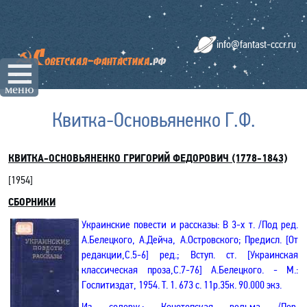
info@fantast-cccr.ru
☰
меню
Квитка-Основьяненко Г.Ф.
КВИТКА-ОСНОВЬЯНЕНКО ГРИГОРИЙ ФЕДОРОВИЧ (1778-1843)
[
1954
]
СБОРНИКИ
Украинские повести и рассказы: В 3-х т. /Под ред.
А.Белецкого, А.Дейча, А.Островского; Предисл. [От
редакции,С.5-6] ред.; Вступ. ст. [Украинская
классическая проза,С.7-76] А.Белецкого. - М.:
Гослитиздат, 1954. Т. 1. 673 с. 11р.35к. 90.000 экз.
Из содерж.: Конотопская ведьма /Пер.