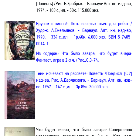
[
Повесть] /Рис. Б.Храбрых. - Барнаул: Алт. кн. изд-во,
1974. - 103 с.
,и
л. - 50к. 115.000 экз.
Кругом шпионы!
: Пять веселых пьес для ребят /
Худож. А.Емельянов. - Барнаул:
Алт. кн. изд-во,
1990. - 334 с.
,и
л. -
1р.40к. 6.000 экз. ISBN 5-7405-
0014-1
Из содерж.: Что было завтра, что будет вчера
:
Фантаст. игра в 2-х ч. /Рис.
,С
.3-74.
Тени исчезают на рассвете: Повесть /
Предисл. [С.2]
изд-ва;
Рис
. А.Дер
я
вск
ого
. - Барнаул: Алт. кн. изд-
во, 1957. - 147 с.
,и
л. - 3р.85к. 30.000 экз.
Что будет вчера, что было завтра
: Совершенно