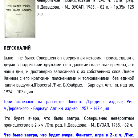
невероятное происшествие в 2-х ч. /Отв. ред.
Н.Давыдова. - М.: ВУОАП, 1965. - 82 л.
-
1р.35к.
125
экз
.
ПЕРСОНАЛИЙ
Было - не было: Совершенно невероятная история, происшедшая с
двумя закадычными друзьями не в далекие сказочные времена, а в
наши дни, и достоверно записанная с их собственных слов Львом
Квином с его краткими пояснениями и толкованиями, без единой
капли выдумки
:[
Повесть] /Рис. Б.Храбрых. - Барнаул: Алт. кн. изд-во,
1974. - 103 с.
,и
л.
Тени исчезают на рассвете: Повесть
/Предисл. изд-ва; Рис.
А.Дерявского
. - Барнаул: Алт. кн. изд-во, 1957. - 147 с.
,и
л.
Что будет вчера, что было завтра
: Совершенно невероятное
происшествие в 2-х ч. /Отв. ред. Н.Давыдова. - М.: ВУОАП, 1965. - 82 л
.
Что было завтра, что будет вчера
: Фантаст
.
и
гра в 2-х ч. /Рис.