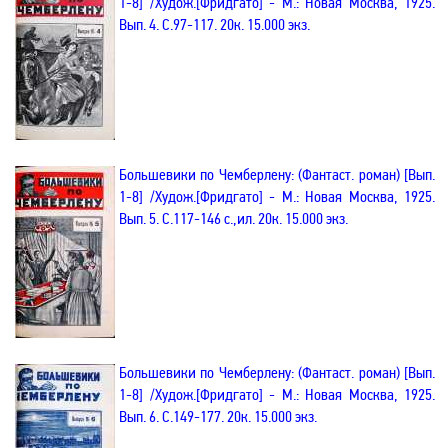
1-8
]
/Худож.
[
Фридгато
]
-
М.: Новая Москва, 1925.
Вып. 4
. С.97-117. 20к. 15.000 экз.
Большевики
по Чемберлену
:
(Фантаст. роман)
[
Вып
.
1-8
]
/Худож.
[
Фридгато
]
-
М.: Новая Москва, 1925.
Вып. 5
. С.117-146
с
.
,и
л
. 20к. 15.000 экз.
Большевики
по Чемберлену
:
(Фантаст. роман)
[
Вып
.
1-8
]
/Худож.
[
Фридгато
]
-
М.: Новая Москва, 1925.
Вып. 6
. С.149-177. 20к. 15.000 экз.