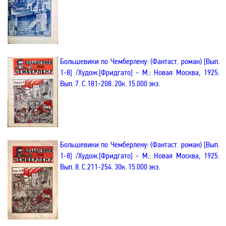
Большевики
по Чемберлену
:
(Фантаст. роман)
[
Вып
.
1-8
]
/Худож.
[
Фридгато
]
-
М.: Новая Москва, 1925.
Вып. 7
. С.181-208. 20к. 15.000 экз.
Большевики
по Чемберлену
:
(Фантаст. роман)
[
Вып
.
1-8
]
/Худож.
[
Фридгато
]
-
М.: Новая Москва, 1925.
Вып. 8
. С.211-254. 30к. 15.000 экз.