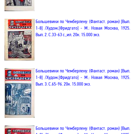
Большевики
по Чемберлену
:
(Фантаст. роман)
[
Вып
.
1-8
]
/Худож.
[
Фридгато
]
- М.: Новая Москва, 1925.
Вып. 2
. С.33-63
с
.
,и
л
. 20к. 15.000 экз.
Большевики
по Чемберлену
:
(Фантаст. роман)
[
Вып
.
1-8
]
/Худож.
[
Фридгато
]
-
М.: Новая Москва, 1925.
Вып. 3
. С.65-96. 20к. 15.000 экз.
Большевики
по Чемберлену
:
(Фантаст. роман)
[
Вып
.