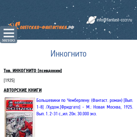
info@fantast-cccr.ru
☰
меню
Инкогнито
Тов.
ИНКОГНИТО
[
псевдоним
]
[19
25
]
АВТОРСКИЕ КНИГИ
Большевики
по Чемберлену:
(Фантаст. роман)
[
Вып
.
1-8
]
/Худож.
[
Фридгато
]
- М.: Новая Москва, 1925.
Вып. 1
. 2-
31 с.
,и
л. 20к. 30.000 экз.