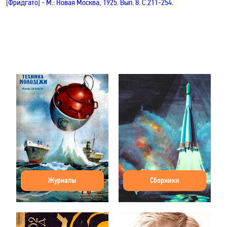
[
Фридгато
]
- М.: Новая Москва, 1925.
Вып. 8
. С.211-254
.
Журналы
Сборники