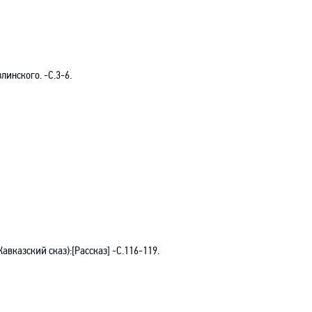
озлинского
.
-С
.3-6.
Кавказский сказ)
:[
Рассказ] -С.116-119.