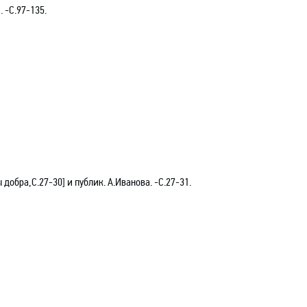
й.
-С
.97-135.
ы добра,С.27-30] и публик. А.Иванова.
-С
.27-31.