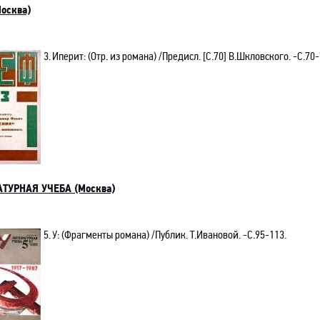
осква)
3.
Иперит: (
Отр. из романа) /Предисл. [С.70]
В.Шкловского.
-C.70-
ТУРНАЯ УЧЕБА (Москва)
5.
У: (Фрагменты романа) /Публик. Т.Ивановой.
-C.95-113.