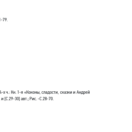
1-79.
х ч.: Кн. 1-я «Коконы, сладости, сказки и Андрей
и [С.29-30] авт.; Рис.
-С
.28-70.