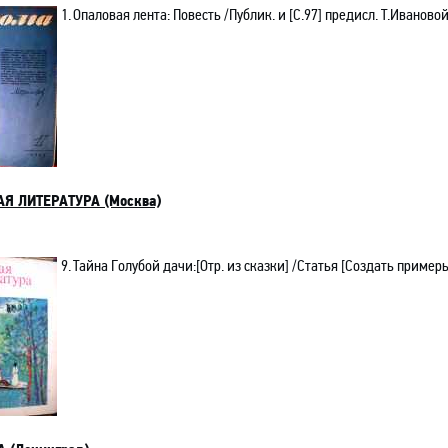
1.
Опаловая лента: Повесть /Публик
.
и
[С.97] предисл. Т.Иваново
Я ЛИТЕРАТУРА (Москва)
9.
Тайна Голубой дачи
:[
Отр. из сказки] /Статья [Создать пример