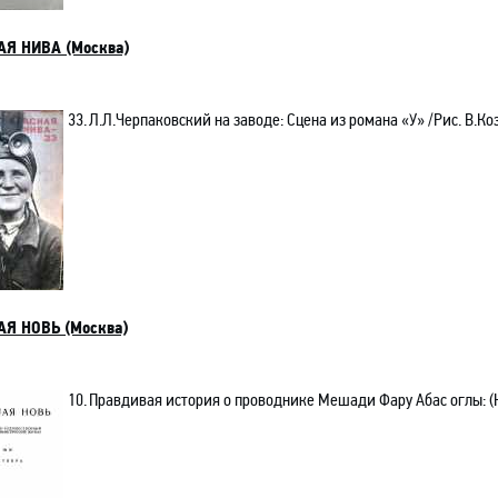
АЯ НИВА (Москва)
33.
Л.Л.Черпаковский на заводе
: Сцена из романа «У» /Рис. В.К
Я НОВЬ (Москва)
10.
Правдивая история о проводнике Мешади Фару Абас оглы: (