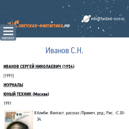
info@fantast-cccr.ru
☰
меню
Иванов С.Н.
ИВАНОВ СЕРГЕЙ НИКОЛАЕВИЧ (1954)
[19
91
]
ЖУРНАЛЫ
ЮНЫЙ ТЕХНИК (Москва)
1991
8
Алиби: Фантаст. рассказ /Примеч. ред.; Рис. -C.30-
34.