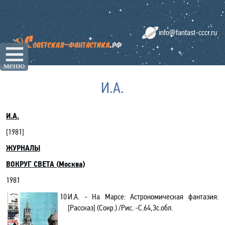
info@fantast-cccr.ru
☰
меню
И.А.
И.А.
[19
81
]
ЖУРНАЛЫ
ВОКРУГ СВЕТА
(
Москва
)
1981
10
И.А. - На Марсе: Астрономическая фантазия:
[Рассказ] (Сокр.) /Рис. -С.64,3с.обл.