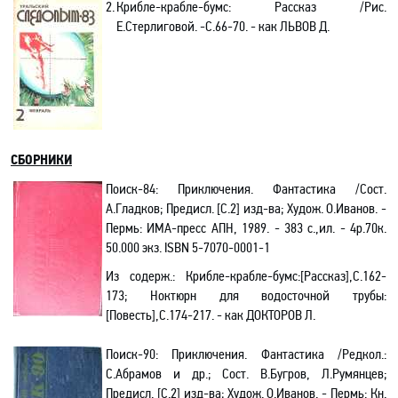
2.
Крибле-крабле-бумс: Рассказ /Рис.
Е.Стерлиговой. -С.66-70.
- как ЛЬВОВ Д.
СБОРНИКИ
Поиск-84: Приключения. Фантастика /Сост.
А.Гладков; Предисл. [С.2] изд-ва; Худож. О.Иванов. -
Пермь: ИМА-пресс АПН, 1989. - 383 с.,ил. - 4р.70к.
50.000 экз.
ISBN 5-7070-0001-1
Из содерж.:
Крибле-крабле-бумс:[Рассказ],С.162-
173; Ноктюрн для водосточной трубы:
[Повесть],С.174-217. - как ДОКТОРОВ Л.
Поиск-90: Приключения. Фантастика /Редкол.:
С.Абрамов и др.; Сост. В.Бугров, Л.Румянцев;
Предисл. [С.2] изд-ва; Худож. О.Иванов. - Пермь: Кн.