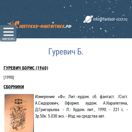
info@fantast-cccr.ru
☰
меню
Гуревич Б.
ГУРЕВИЧ БОРИС (1960)
[
1990
]
СБОРНИКИ
Измерение «Ф»: Лит.-худож. сб. фантаст. /Сост.
А.Сидорович; Оформл. худож. А.Карапетяна,
Д.Григорьева. - Л.: Худож. лит., 1990. - 221 с. -
3р.50к. 5.030 экз. - Изд. на средства авт.