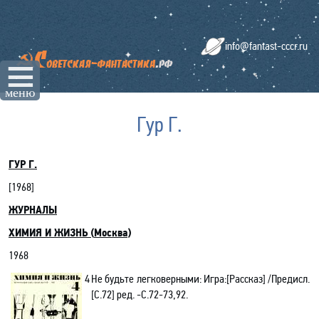
info@fantast-cccr.ru
☰
меню
Гур Г.
ГУР Г.
[19
68
]
ЖУРНАЛЫ
ХИМИЯ И ЖИЗНЬ
(
Москва
)
1968
4
Не будьте легковерными: Игра:[Рассказ] /Предисл.
[
С.72
]
ред. -C.72-73,92.