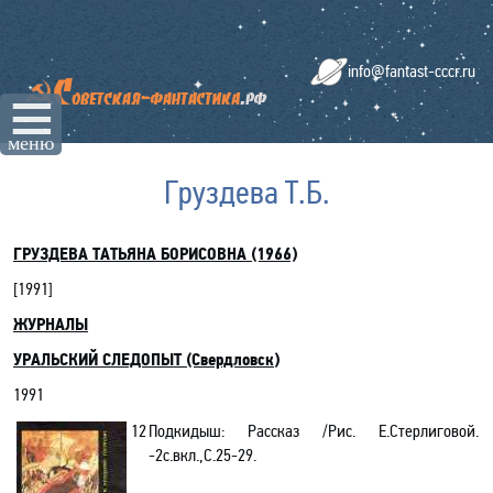
info@fantast-cccr.ru
☰
меню
Груздева Т.Б.
ГРУЗДЕВА ТАТЬЯНА БОРИСОВНА (1966)
[19
91
]
ЖУРНАЛЫ
УРАЛЬСКИЙ СЛЕДОПЫТ (Свердловск
)
1991
12
Подкидыш: Рассказ /Рис. Е.Стерлиговой.
-2с.вкл.,C.25-29.