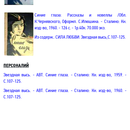
Синие глаза
: Рассказы и новеллы
/О
бл.
К.Чернявского; Оформл. С.Илюшина
. - Сталино: Кн.
изд-во, 1960. - 126 с. - 1р.40к. 70.000 экз.
Из содерж.:
СИЛА ЛЮБВИ:
Звездная высь
,С
.107-125.
ПЕРСОНАЛИЙ
Звездная высь
.
- АВТ. Синие глаза. - Сталино: Кн. изд-во, 1959. -
С
.107-125.
Звездная высь
.
- АВТ. Синие глаза. - Сталино: Кн. изд-во, 1960. -
С
.107-125.