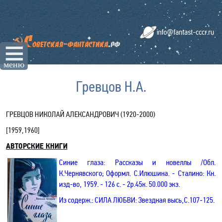
info@fantast-cccr.ru
☰
меню
Гревцов Н.А.
ГРЕВЦОВ НИКОЛАЙ АЛЕКСАНДРОВИЧ (1920-2000)
[
1959,1960
]
АВТОРСКИЕ КНИГИ
Синие глаза
: Рассказы и новеллы
/Обл.
К.Чернявского; Оформл.
С.Илюшина
. - Сталино: Кн.
изд-во, 1959. - 126 с. - 2р.45к. 50.000 экз.
Из содерж.:
СИЛА ЛЮБВИ:
Звездная высь
,С
.107-125.