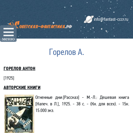
info@fantast-cccr.ru
☰
меню
Горелов А.
ГОРЕЛОВ АНТОН
[
1925
]
АВТОРСКИЕ КНИГИ
Огненные дни:[Рассказ]
-
М.-Л.: Дешевая книга
[Напеч. в Л.],
1925. - 38
с. - (Кн. для всех)
. - 15к.
15.000 экз
.