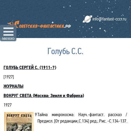
info@fantast-cccr.ru
☰
меню
Голубь С.С.
ГОЛУБЬ СЕРГЕЙ С. (1911-?)
[
1927
]
ЖУРНАЛЫ
ВОКРУГ СВЕТА (Москва: Земля и Фабрика
)
1927
9
Тайна микрокосма: Науч.-фантаст. рассказ /
Предисл. [От редакции,С.134] ред.; Рис. -С.134-137.